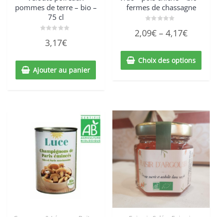
pommes de terre – bio –
fermes de chassagne
75 cl
Note
2,09
€
–
4,17
€
0
Note
sur
3,17
€
0
5
sur
5
Choix des options
Ajouter au panier