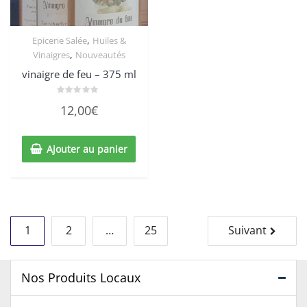
,
Epicerie Salée
Huiles &
,
Vinaigres
Nouveautés
vinaigre de feu – 375 ml
Note
12,00
€
0
sur
5
Ajouter au panier
Navigation
1
2
…
25
Suivant
des
articles
Nos Produits Locaux