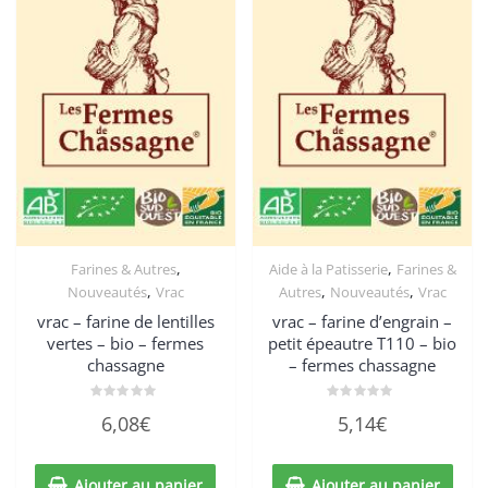
,
,
Farines & Autres
Aide à la Patisserie
Farines &
,
,
,
Nouveautés
Vrac
Autres
Nouveautés
Vrac
vrac – farine de lentilles
vrac – farine d’engrain –
vertes – bio – fermes
petit épeautre T110 – bio
chassagne
– fermes chassagne
Note
Note
6,08
€
5,14
€
0
0
sur
sur
5
5
Ajouter au panier
Ajouter au panier