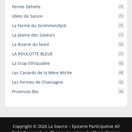
Ferme Dehelle
(1)
Idées de Saison
(1)
La Ferme du Grommendyck
(7)
La plaine des Saveurs
(1)
La Rizerie du Nord
(3)
LA ROULOTTE BLEUE
(1)
La Scop Ethiquable
(2)
Les Canards de la Mère Miche
(4)
Les Fermes de Chassagne
(2)
Provinces Bio
(4)
Copyright © 2026 La Source – Epicerie Participative All