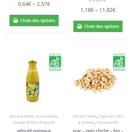
Note
0,64
€
–
2,57
€
0
Note
sur
1,18
€
–
11,82
€
0
5
sur
5
Choix des options
Choix des options
,
,
,
Epicerie Salée
Nouveautés
Epicerie Salée
Légumes Secs
,
Soupes & Plats Préparés
& Graines
Nouveautés
velouté poireaux
vrac – pois chiche – bio –