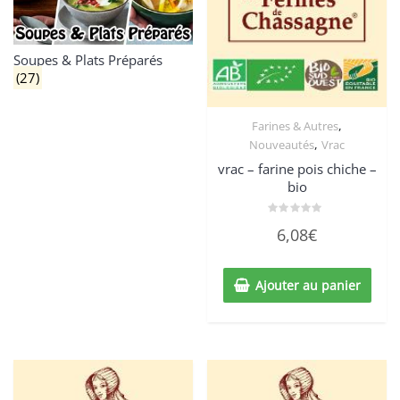
Soupes & Plats Préparés
(27)
,
Farines & Autres
,
Nouveautés
Vrac
vrac – farine pois chiche –
bio
Note
6,08
€
0
sur
5
Ajouter au panier