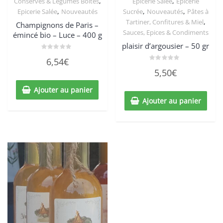
,
,
Conserves & Légumes Boites
Epicerie Salée
Epicerie
,
,
,
Epicerie Salée
Nouveautés
Sucrée
Nouveautés
Pâtes à
,
Tartiner, Confitures & Miel
Champignons de Paris –
Sauces, Epices & Condiments
émincé bio – Luce – 400 g
plaisir d’argousier – 50 gr
Note
6,54
€
0
Note
sur
5,50
€
0
5
sur
5
Ajouter au panier
Ajouter au panier