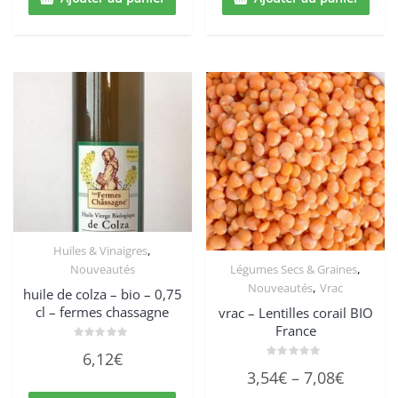
,
Huiles & Vinaigres
,
Légumes Secs & Graines
Nouveautés
,
Nouveautés
Vrac
huile de colza – bio – 0,75
cl – fermes chassagne
vrac – Lentilles corail BIO
France
Note
6,12
€
0
Note
sur
3,54
€
–
7,08
€
0
5
sur