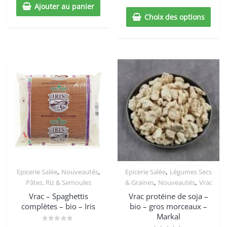
5
Ajouter au panier
Choix des options
,
,
,
Epicerie Salée
Nouveautés
Epicerie Salée
Légumes Secs
,
,
Pâtes, Riz & Semoules
& Graines
Nouveautés
Vrac
Vrac – Spaghettis
Vrac protéine de soja –
complètes – bio – Iris
bio – gros morceaux –
Markal