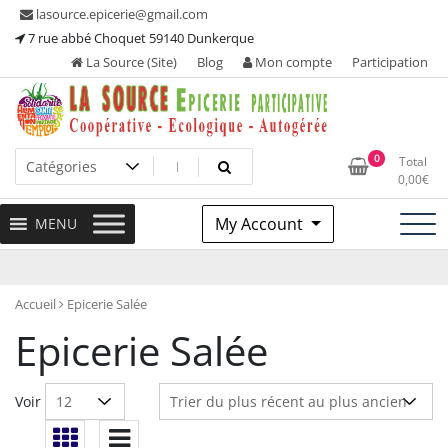
Skip
lasource.epicerie@gmail.com
to
7 rue abbé Choquet 59140 Dunkerque
content
La Source (Site)
Blog
Mon compte
Participation
Ou tous les adhérents sont propriétaires et participent à la
La Source – Epicerie
0
Total
maintenance de leur épicerie!
0,00
€
Participative
My Account
MENU
Accueil
Epicerie Salée
Epicerie Salée
Voir