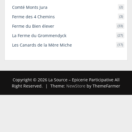
Comté Monts Jura
(2)
Ferme des 4 Chemins
(3)
Ferme du Bien élever
(33)
La Ferme du Grommendyck
(27)
Les Canards de la Mère Miche
(17)
Copyright © 2026 La Source – Epicerie Participative All
Right Reserved.
|
Theme:
NewStore
by ThemeFarmer