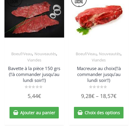
,
,
,
,
Boeuf/Veau
Nouveautés
Boeuf/Veau
Nouveautés
Viandes
Viandes
Bavette à la pièce 150 grs
Macreuse au choix(!!à
(!!à commander jusqu’au
commander jusqu’au
lundi soir!!)
lundi soir!!)
Note
Note
5,44
€
9,28
€
–
18,57
€
0
0
sur
sur
5
5
Ajouter au panier
Choix des options