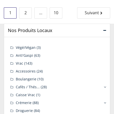
Navigation
1
2
…
10
Suivant
des
articles
Nos Produits Locaux
Végé/Végan
(3)
Anti'Gaspi
(63)
Vrac
(143)
Accessoires
(24)
Boulangerie
(10)
Cafés / Thés...
(28)
Caisse Vrac
(1)
Crémerie
(88)
Droguerie
(84)