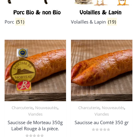
Porc
(51)
Volailles & Lapin
(19)
,
,
,
,
Charcuterie
Nouveautés
Charcuterie
Nouveautés
Viandes
Viandes
Saucisse de Morteau 350g
Saucisse au Comté 350 gr
Label Rouge à la pièce.
Note