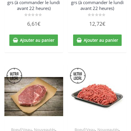
grs (à commander le lundi
grs (à commander le lundi
avant 22 heures)
avant 22 heures)
Note
Note
6,61
€
12,72
€
0
0
sur
sur
5
5
Ajouter au panier
Ajouter au panier
,
,
,
,
Boeuf/Veau
Nouveautés
Boeuf/Veau
Nouveautés