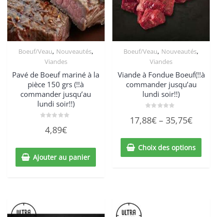
,
,
,
,
Boeuf/Veau
Nouveautés
Boeuf/Veau
Nouveautés
Viandes
Viandes
Pavé de Boeuf mariné à la
Viande à Fondue Boeuf(!!à
pièce 150 grs (!!à
commander jusqu’au
commander jusqu’au
lundi soir!!)
lundi soir!!)
Note
17,88
€
–
35,75
€
0
Note
sur
4,89
€
0
5
sur
5
Choix des options
Ajouter au panier