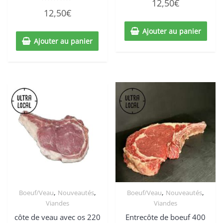
12,50
€
0
Note
sur
12,50
€
0
5
sur
5
Ajouter au panier
Ajouter au panier
,
,
,
,
Boeuf/Veau
Nouveautés
Boeuf/Veau
Nouveautés
Viandes
Viandes
côte de veau avec os 220
Entrecôte de boeuf 400