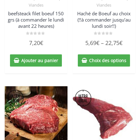
Viandes
Viandes
beefsteack filet boeuf 150
Haché de Boeuf au choix
grs (à commander le lundi
(!!à commander jusqu’au
avant 22 heures)
lundi soir!!)
Note
Note
7,20
€
5,69
€
–
22,75
€
0
0
sur
sur
5
5
Ajouter au panier
Choix des options