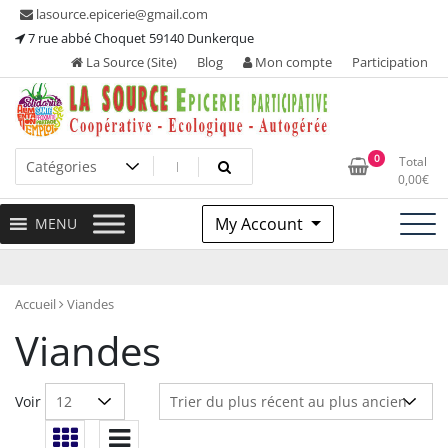
Skip
lasource.epicerie@gmail.com
to
7 rue abbé Choquet 59140 Dunkerque
content
La Source (Site)
Blog
Mon compte
Participation
Ou tous les adhérents sont propriétaires et participent à la
La Source – Epicerie
0
Total
maintenance de leur épicerie!
0,00
€
Participative
My Account
MENU
Accueil
Viandes
Viandes
Voir