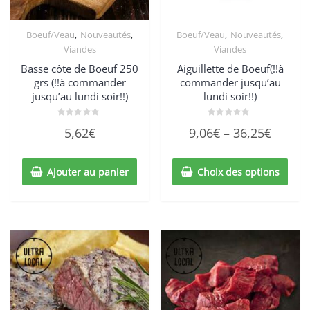
,
,
,
,
Boeuf/Veau
Nouveautés
Boeuf/Veau
Nouveautés
Viandes
Viandes
Basse côte de Boeuf 250
Aiguillette de Boeuf(!!à
grs (!!à commander
commander jusqu’au
jusqu’au lundi soir!!)
lundi soir!!)
Note
Note
5,62
€
9,06
€
–
36,25
€
0
0
sur
sur
5
5
Ajouter au panier
Choix des options