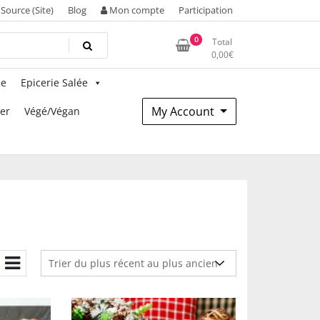
Source (Site)
Blog
Mon compte
Participation
0
Total
0,00
€
ie
Epicerie Salée
My Account
mer
Végé/Végan