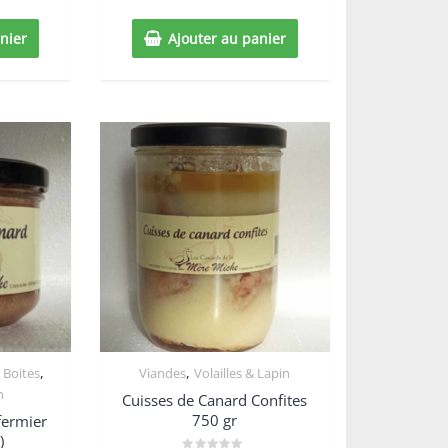
5
nier
Ajouter au panier
,
,
 Boites
Viandes
Volailles & Lapin
n
Cuisses de Canard Confites
750 gr
fermier
)