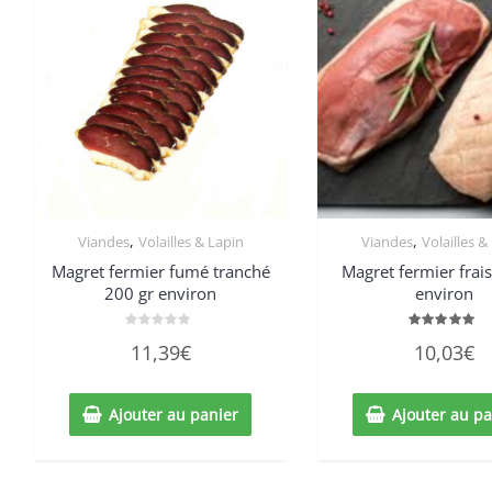
,
,
Viandes
Volailles & Lapin
Viandes
Volailles &
Magret fermier fumé tranché
Magret fermier frai
200 gr environ
environ
Note
Note
11,39
€
10,03
€
0
5.00
sur
sur 5
5
Ajouter au panier
Ajouter au pa