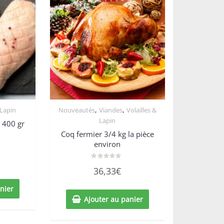
,
,
 Lapin
Nouveautés
Viandes
Volailles &
Lapin
s 400 gr
Coq fermier 3/4 kg la pièce
environ
Note
36,33
€
0
sur
5
nier
Ajouter au panier