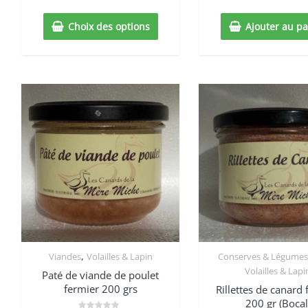
5
5
Choix des options
Ajouter au pa
,
Viandes
Volailles & Lapin
Conserves & Légumes
Volailles & Lapi
Paté de viande de poulet
fermier 200 grs
Rillettes de canard 
200 gr (Bocal