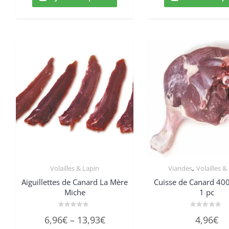
,
Volailles & Lapin
Viandes
Volailles &
Aiguillettes de Canard La Mère
Cuisse de Canard 400
Miche
1 pc
Note
Note
6,96
€
–
13,93
€
4,96
€
0
0
sur
sur