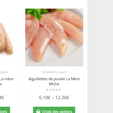
 Lapin
Volailles & Lapin
 La mère
Aiguillettes de poulet La Mère
ix
Miche
Note
4
€
6,18
€
–
12,36
€
0
sur
5
ions
Choix des options