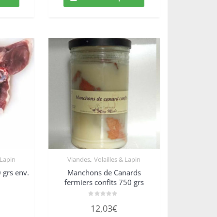
,
 Lapin
Viandes
Volailles & Lapin
 grs env.
Manchons de Canards
fermiers confits 750 grs
Note
12,03
€
0
sur