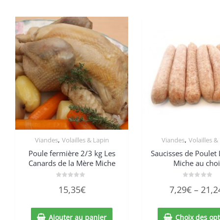
,
,
Viandes
Volailles & Lapin
Viandes
Volailles &
Poule fermière 2/3 kg Les
Saucisses de Poulet
Canards de la Mère Miche
Miche au cho
Note
Note
15,35
€
7,29
€
–
21,2
0
0
sur
sur
5
5
Ajouter au panier
Choix des opt