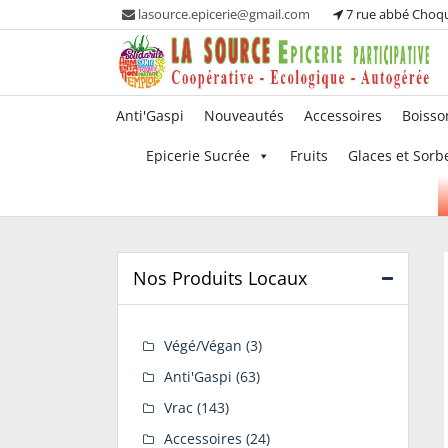
Skip
lasource.epicerie@gmail.com
7 rue abbé Choq
to
content
Ou tous les adhérents sont propriétaires et
La Source – Epicerie
Anti'Gaspi
Nouveautés
Accessoires
Boisso
participent à la maintenance de leur épicerie!
Participative
Epicerie Sucrée
Fruits
Glaces et Sorb
Nos Produits Locaux
Végé/Végan
(3)
Anti'Gaspi
(63)
Vrac
(143)
Accessoires
(24)