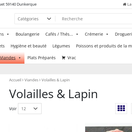
uet 59140 Dunkerque
La 
ns
Boulangerie
Cafés / Thés...
Crémerie
Droguer
ets
Hygiène et beauté
Légumes
Poissons et produits de la 
Viandes
Plats Préparés
Vrac
Accueil
Viandes
Volailles & Lapin
Volailles & Lapin
Voir