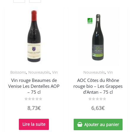
,
,
,
Boissons
Nouveautés
Vin
Nouveautés
Vin
Vin rouge Beaumes de
AOC Côtes du Rhône
Venise Les Dentelles AOP
rouge bio – Les Grappes
– 75 cl
d’Antan – 75 cl
Note
Note
8,73
€
6,63
€
0
0
sur
sur
5
5
Lire la suite
Ajouter au panier