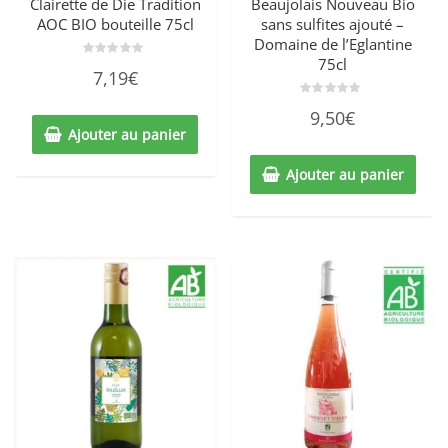
Clairette de Die Tradition
Beaujolais Nouveau Bio
AOC BIO bouteille 75cl
sans sulfites ajouté –
Domaine de l’Eglantine
75cl
Note
7,19
€
0
sur
5
Note
9,50
€
0
sur
Ajouter au panier
5
Ajouter au panier