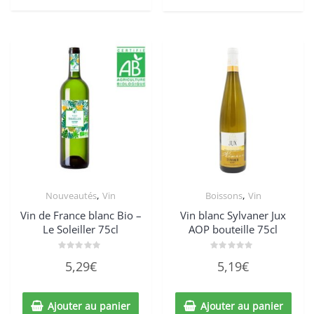
,
,
Nouveautés
Vin
Boissons
Vin
Vin de France blanc Bio –
Vin blanc Sylvaner Jux
Le Soleiller 75cl
AOP bouteille 75cl
Note
Note
5,29
€
5,19
€
0
0
sur
sur
5
5
Ajouter au panier
Ajouter au panier