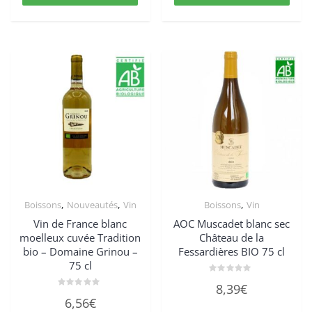
,
,
,
Boissons
Nouveautés
Vin
Boissons
Vin
Vin de France blanc
AOC Muscadet blanc sec
moelleux cuvée Tradition
Château de la
bio – Domaine Grinou –
Fessardières BIO 75 cl
75 cl
Note
8,39
€
0
Note
sur
6,56
€
0
5
sur