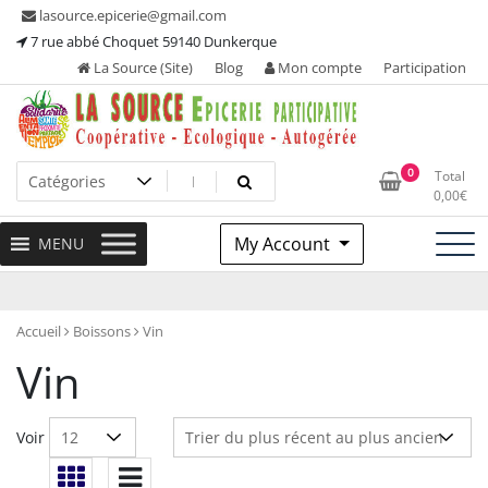
Skip
lasource.epicerie@gmail.com
to
7 rue abbé Choquet 59140 Dunkerque
content
La Source (Site)
Blog
Mon compte
Participation
Ou tous les adhérents sont propriétaires et participent à la
La Source – Epicerie
0
Total
maintenance de leur épicerie!
0,00
€
Participative
My Account
MENU
Accueil
Boissons
Vin
Vin
Voir