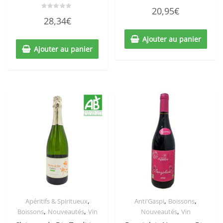
Note
20,95
€
0
Note
sur
28,34
€
0
5
sur
5
Ajouter au panier
Ajouter au panier
,
,
,
Apéritifs & Spiritueux
Anti'Gaspi
Boissons
,
,
,
Boissons
Nouveautés
Vin
Nouveautés
Vin