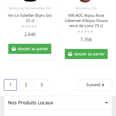
,
,
,
Boissons
Nouveautés
Vin
Boissons
Vin
Vin Le Soleiller Blanc bio
VIN AOC Anjou Rosé
25 cl
Cabernet d’Anjou Douce
terre de Loire 75 cl
Note
2,64
€
0
Note
sur
7,35
€
0
5
sur
5
Ajouter au panier
Ajouter au panier
Navigation
1
2
3
Suivant
des
articles
Nos Produits Locaux