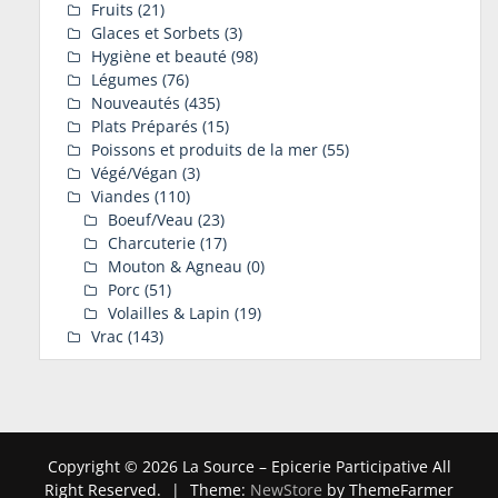
Fruits
(21)
Glaces et Sorbets
(3)
Hygiène et beauté
(98)
Légumes
(76)
Nouveautés
(435)
Plats Préparés
(15)
Poissons et produits de la mer
(55)
Végé/Végan
(3)
Viandes
(110)
Boeuf/Veau
(23)
Charcuterie
(17)
Mouton & Agneau
(0)
Porc
(51)
Volailles & Lapin
(19)
Vrac
(143)
Copyright © 2026 La Source – Epicerie Participative All
Right Reserved.
|
Theme:
NewStore
by ThemeFarmer