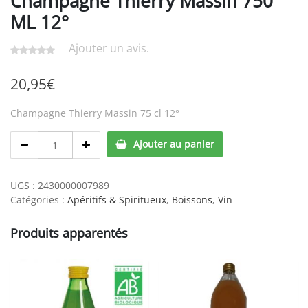
Champagne Thierry Massin 750
ML 12°
Ajouter un avis.
20,95
€
Champagne Thierry Massin 75 cl 12°
Champagne
Ajouter au panier
Thierry
Massin
750
UGS :
2430000007989
ML
Catégories :
Apéritifs & Spiritueux
,
Boissons
,
Vin
12°
quantity
Produits apparentés