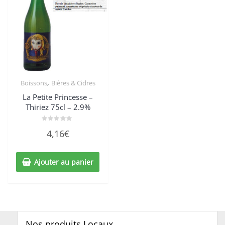
,
Boissons
Bières & Cidres
La Petite Princesse –
Thiriez 75cl – 2.9%
Note
4,16
€
0
sur
5
Ajouter au panier
Nos produits Locaux