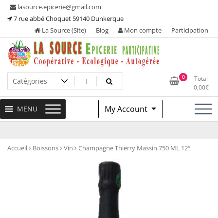
Skip
lasource.epicerie@gmail.com
to
7 rue abbé Choquet 59140 Dunkerque
content
La Source (Site)
Blog
Mon compte
Participation
Ou tous les adhérents sont propriétaires et participent à la
La Source – Epicerie
0
Total
maintenance de leur épicerie!
0,00
€
Participative
My Account
MENU
Accueil
Boissons
Vin
Champagne Thierry Massin 750 ML 12°