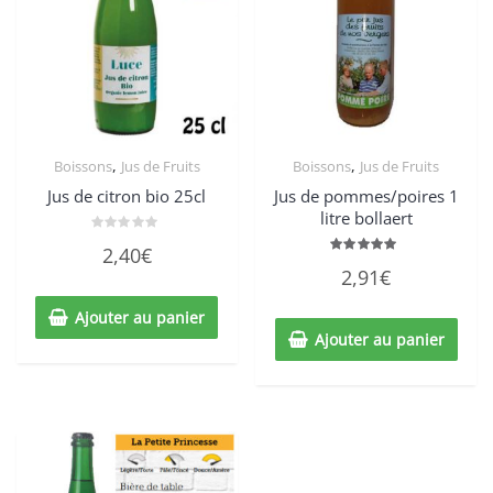
,
,
Boissons
Jus de Fruits
Boissons
Jus de Fruits
Jus de citron bio 25cl
Jus de pommes/poires 1
litre bollaert
Note
2,40
€
0
Note
sur
2,91
€
5.00
5
sur 5
Ajouter au panier
Ajouter au panier