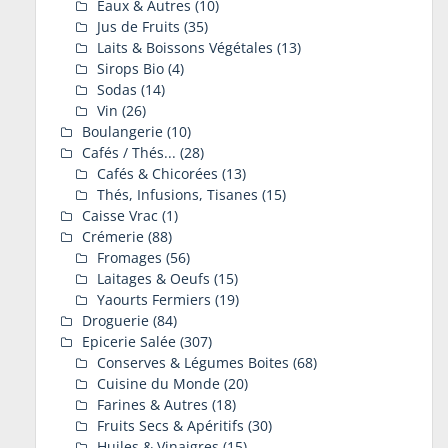
Eaux & Autres
(10)
Jus de Fruits
(35)
Laits & Boissons Végétales
(13)
Sirops Bio
(4)
Sodas
(14)
Vin
(26)
Boulangerie
(10)
Cafés / Thés...
(28)
Cafés & Chicorées
(13)
Thés, Infusions, Tisanes
(15)
Caisse Vrac
(1)
Crémerie
(88)
Fromages
(56)
Laitages & Oeufs
(15)
Yaourts Fermiers
(19)
Droguerie
(84)
Epicerie Salée
(307)
Conserves & Légumes Boites
(68)
Cuisine du Monde
(20)
Farines & Autres
(18)
Fruits Secs & Apéritifs
(30)
Huiles & Vinaigres
(15)