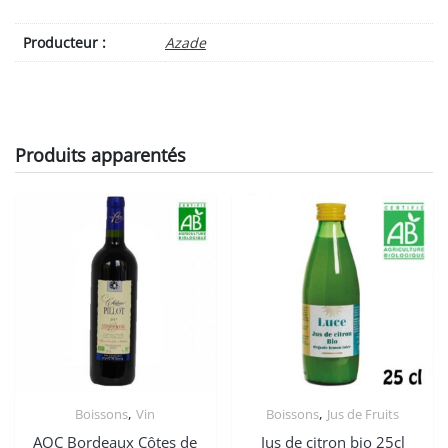
cl
quantity
Producteur :
Azade
Produits apparentés
,
,
Boissons
Vin
Boissons
Jus de Fruits
AOC Bordeaux Côtes de
Jus de citron bio 25cl