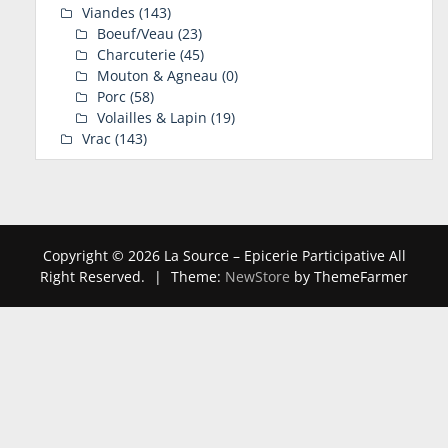
Viandes
(143)
Boeuf/Veau
(23)
Charcuterie
(45)
Mouton & Agneau
(0)
Porc
(58)
Volailles & Lapin
(19)
Vrac
(143)
Copyright © 2026 La Source – Epicerie Participative All
Right Reserved.
|
Theme:
NewStore
by ThemeFarmer