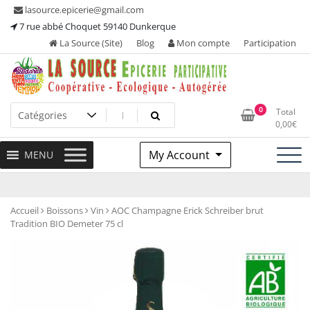
Skip
lasource.epicerie@gmail.com
to
7 rue abbé Choquet 59140 Dunkerque
content
La Source (Site)
Blog
Mon compte
Participation
Ou tous les adhérents sont propriétaires et participent à la
La Source – Epicerie
0
Total
maintenance de leur épicerie!
0,00
€
Participative
My Account
MENU
Accueil
Boissons
Vin
AOC Champagne Erick Schreiber brut
Tradition BIO Demeter 75 cl