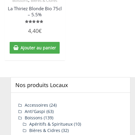
,
Boissons
Bières & Cidres
La Thiriez Blonde Bio 75cl
– 5.5%
Note
4,40
€
5.00
sur 5
Ajouter au panier
Nos produits Locaux
Accessoires
(24)
Anti'Gaspi
(63)
Boissons
(139)
Apéritifs & Spiritueux
(10)
Bières & Cidres
(32)