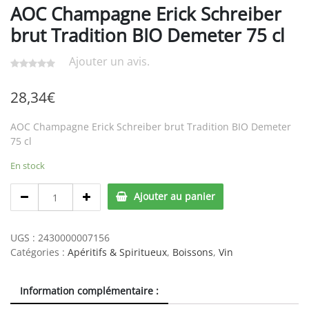
AOC Champagne Erick Schreiber
brut Tradition BIO Demeter 75 cl
Ajouter un avis.
28,34
€
AOC Champagne Erick Schreiber brut Tradition BIO Demeter
75 cl
En stock
AOC
Ajouter au panier
Champagne
Erick
Schreiber
UGS :
2430000007156
brut
Catégories :
Apéritifs & Spiritueux
,
Boissons
,
Vin
Tradition
BIO
Information complémentaire :
Demeter
75