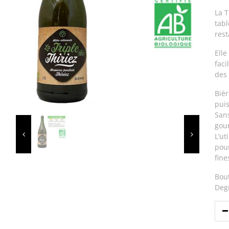
La T
tabl
rest
Elle
faci
des 
Bièr
pui
Sans
gou
L’ut
pour
fine
Bout
Degr