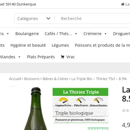
uet 59140 Dunkerque
La 
ns
Boulangerie
Cafés / Thés...
Crémerie
Droguer
ets
Hygiène et beauté
Légumes
Poissons et produits de la 
Viandes
Plats Préparés
Vrac
Accueil
Boissons
Bières & Cidres
La Triple Bio – Thiriez 75cl – 8.5%
La
8
4,