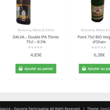
,
,
Boissons
Bières & Cidres
Boissons
Bières & 
DALVA – Double IPA Thiriez
Poiré 75cl BIO Ver
75cl – 8.5%
d’Ohain
Note
Note
4,83
€
6,38
€
0
0
sur
sur
5
5
Ajouter au panier
Ajouter au pa
ource – Epicerie Participative All Right Reserved.
|
Theme:
NewS