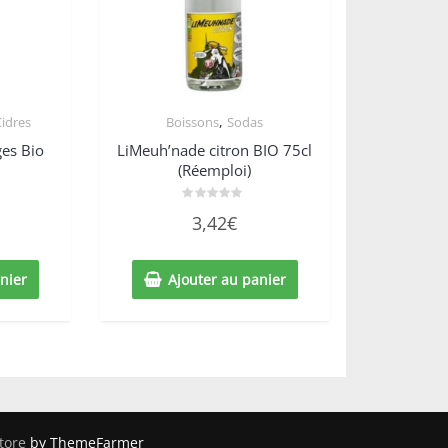
,
Cidres
Boissons
Sodas
ges Bio
LiMeuh’nade citron BIO 75cl
(Réemploi)
Note
3,42
€
0
sur
5
nier
Ajouter au panier
tore
by ThemeFarmer