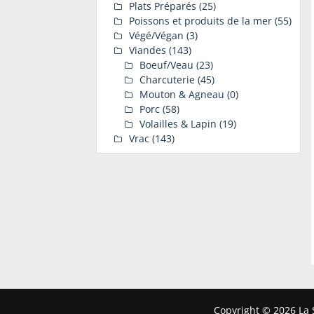
Plats Préparés
(25)
Poissons et produits de la mer
(55)
Végé/Végan
(3)
Viandes
(143)
Boeuf/Veau
(23)
Charcuterie
(45)
Mouton & Agneau
(0)
Porc
(58)
Volailles & Lapin
(19)
Vrac
(143)
Copyright © 2026 La S