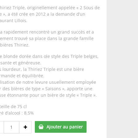
hiriez Triple, originellement appelée « 2 Sous de
e », a été crée en 2012 a la demande d’un
aurant Lillois.
 a rapidement rencontré un grand succès et a
lement trouvé sa place dans la grande famille
bières Thiriez.
e blonde dorée dans ole style des Triple belges,
ssante et généreuse.
 lourdeur, la Thiriez Triple est une bière
rmande et équilibrée.
ilisation de notre levure usuellement employée
 des bières de type « Saisons », apporte une
sse étonnante pour un bière de style « Triple ».
eille de 75 cl
é d’alcool : 8.5%
La
Ajouter au panier
Triple
Bio