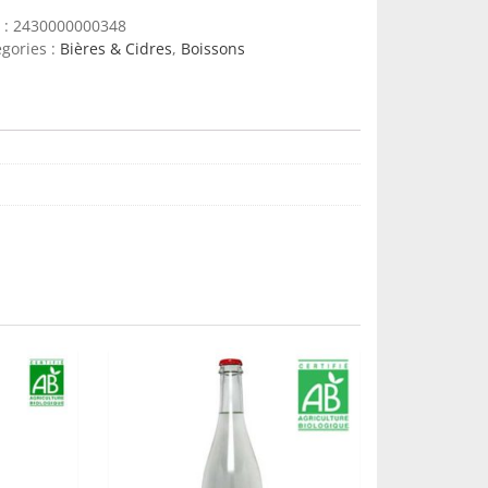
-
 :
2430000000348
Thiriez
gories :
Bières & Cidres
,
Boissons
75cl
-
8.5%
quantity