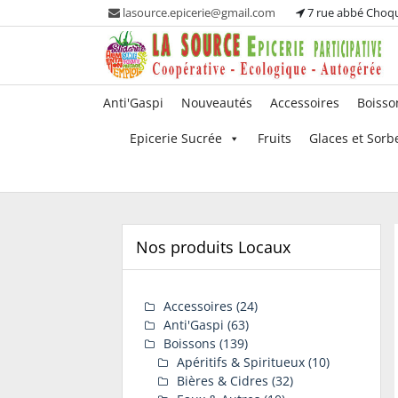
Skip
lasource.epicerie@gmail.com
7 rue abbé Choq
to
content
Ou tous les adhérents sont propriétaires et
La Source – Epicerie
Anti'Gaspi
Nouveautés
Accessoires
Boisso
participent à la maintenance de leur épicerie!
Participative
Epicerie Sucrée
Fruits
Glaces et Sorb
Nos produits Locaux
Accessoires
(24)
Anti'Gaspi
(63)
Boissons
(139)
Apéritifs & Spiritueux
(10)
Bières & Cidres
(32)