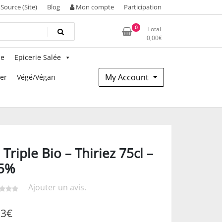
Source (Site)
Blog
Mon compte
Participation
0
Total
0,00
€
ie
Epicerie Salée
My Account
mer
Végé/Végan
 Triple Bio – Thiriez 75cl –
.5%
Ajouter un avis.
93
€