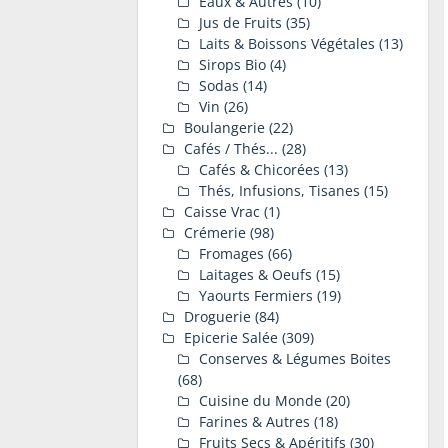
Eaux & Autres
(10)
Jus de Fruits
(35)
Laits & Boissons Végétales
(13)
Sirops Bio
(4)
Sodas
(14)
Vin
(26)
Boulangerie
(22)
Cafés / Thés...
(28)
Cafés & Chicorées
(13)
Thés, Infusions, Tisanes
(15)
Caisse Vrac
(1)
Crémerie
(98)
Fromages
(66)
Laitages & Oeufs
(15)
Yaourts Fermiers
(19)
Droguerie
(84)
Epicerie Salée
(309)
Conserves & Légumes Boites
(68)
Cuisine du Monde
(20)
Farines & Autres
(18)
Fruits Secs & Apéritifs
(30)