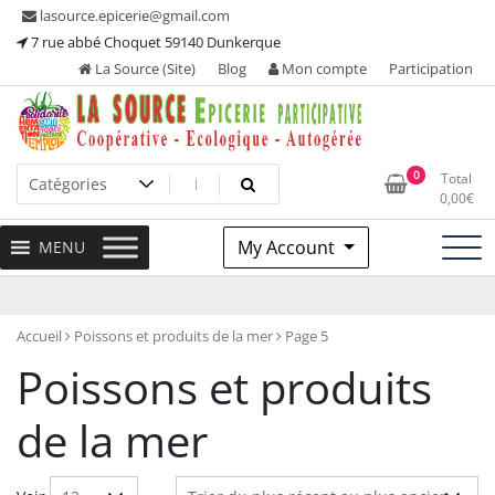
Skip
lasource.epicerie@gmail.com
to
7 rue abbé Choquet 59140 Dunkerque
content
La Source (Site)
Blog
Mon compte
Participation
Ou tous les adhérents sont propriétaires et participent à la
La Source – Epicerie
0
Total
maintenance de leur épicerie!
0,00
€
Participative
My Account
MENU
Accueil
Poissons et produits de la mer
Page 5
Poissons et produits
de la mer