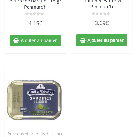
confiterelles 115 gr
beurre de baratte 115 gr
Penmarc’h
Penmarc’h
Note
Note
3,69
€
4,15
€
0
0
sur
sur
5
5
Ajouter au panier
Ajouter au panier
Poissons et produits de la mer