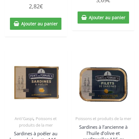
3,69
€
0
Note
sur
2,82
€
0
5
sur
5
Ajouter au panier
Ajouter au panier
,
Anti'Gaspi
Poissons et
Poissons et produits de la mer
produits de la mer
Sardines à l’ancienne à
l’huile d’olive et
Sardines à poêler au