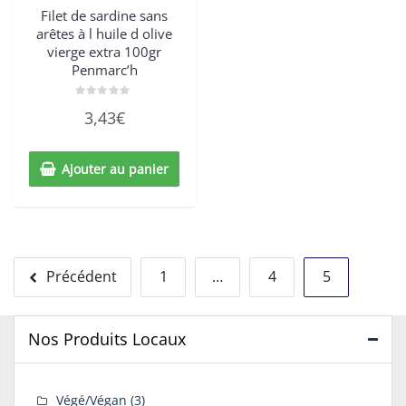
Filet de sardine sans
arêtes à l huile d olive
vierge extra 100gr
Penmarc’h
Note
3,43
€
0
sur
5
Ajouter au panier
Navigation
Précédent
1
…
4
5
des
articles
Nos Produits Locaux
Végé/Végan
(3)