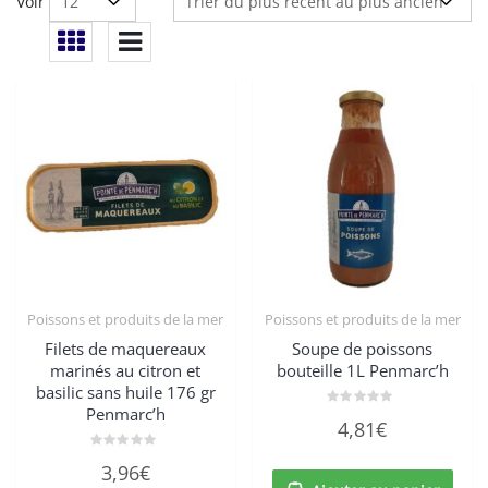
Voir
Poissons et produits de la mer
Poissons et produits de la mer
Filets de maquereaux
Soupe de poissons
marinés au citron et
bouteille 1L Penmarc’h
basilic sans huile 176 gr
Penmarc’h
Note
4,81
€
0
sur
5
Note
3,96
€
0
sur