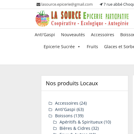
Skip
lasource.epicerie@gmail.com
7 rue abbé Choq
to
content
Ou tous les adhérents sont propriétaires et
La Source – Epicerie
Anti'Gaspi
Nouveautés
Accessoires
Boisso
participent à la maintenance de leur épicerie!
Participative
Epicerie Sucrée
Fruits
Glaces et Sorb
Nos produits Locaux
Accessoires
(24)
Anti'Gaspi
(63)
Boissons
(139)
Apéritifs & Spiritueux
(10)
Bières & Cidres
(32)