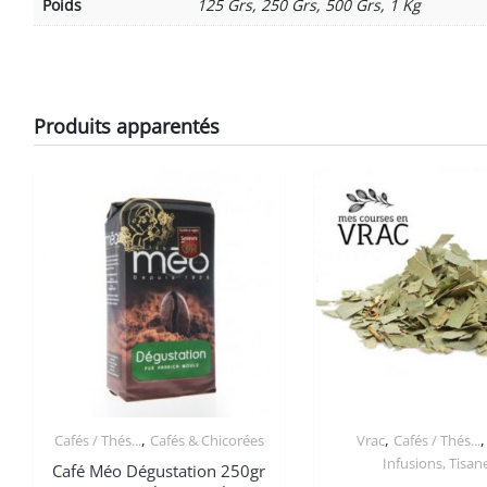
Poids
125 Grs, 250 Grs, 500 Grs, 1 Kg
Produits apparentés
,
,
Cafés / Thés...
Cafés & Chicorées
Vrac
Cafés / Thés...
Infusions, Tisan
Café Méo Dégustation 250gr