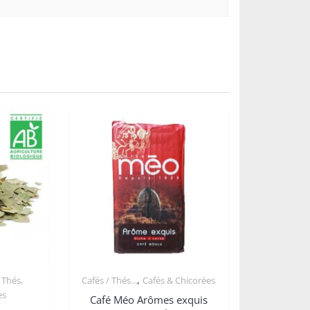
,
,
Thés,
Cafés / Thés...
Cafés & Chicorées
es
Café Méo Arômes exquis