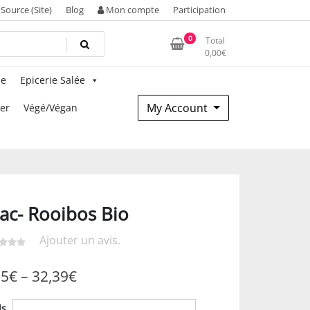
Source (Site)
Blog
Mon compte
Participation
0
Total
0,00
€
ie
Epicerie Salée
My Account
mer
Végé/Végan
ac- Rooibos Bio
Ajouter un avis.
05
€
–
32,39
€
ds