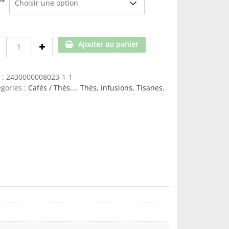
Vrac-
Ajouter au panier
Rooibos
Bio
quantity
 :
2430000008023-1-1
gories :
Cafés / Thés...
,
Thés, Infusions, Tisanes
,
c