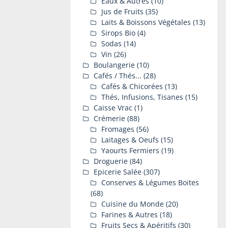
Eaux & Autres
(10)
Jus de Fruits
(35)
Laits & Boissons Végétales
(13)
Sirops Bio
(4)
Sodas
(14)
Vin
(26)
Boulangerie
(10)
Cafés / Thés...
(28)
Cafés & Chicorées
(13)
Thés, Infusions, Tisanes
(15)
Caisse Vrac
(1)
Crémerie
(88)
Fromages
(56)
Laitages & Oeufs
(15)
Yaourts Fermiers
(19)
Droguerie
(84)
Epicerie Salée
(307)
Conserves & Légumes Boites
(68)
Cuisine du Monde
(20)
Farines & Autres
(18)
Fruits Secs & Apéritifs
(30)