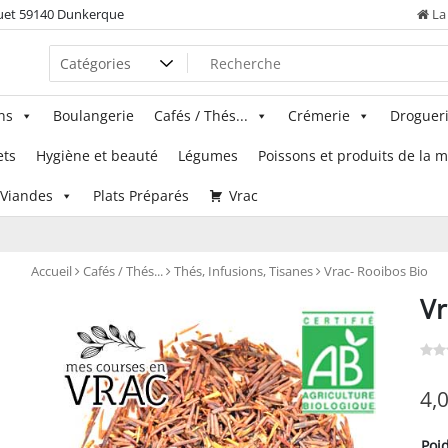
uet 59140 Dunkerque
La 
ns
Boulangerie
Cafés / Thés...
Crémerie
Droguer
ets
Hygiène et beauté
Légumes
Poissons et produits de la 
Viandes
Plats Préparés
Vrac
Accueil
Cafés / Thés...
Thés, Infusions, Tisanes
Vrac- Rooibos Bio
Vr
4,
Poi