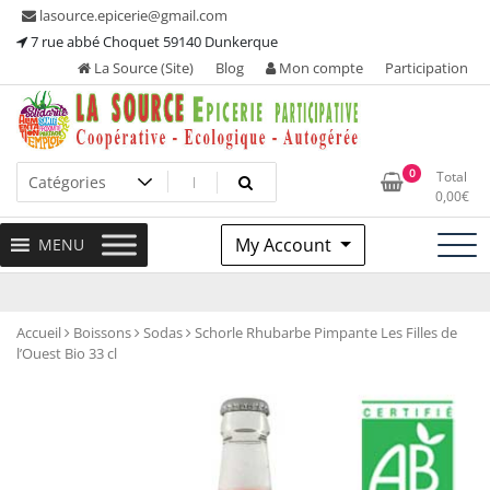
Skip
lasource.epicerie@gmail.com
to
7 rue abbé Choquet 59140 Dunkerque
content
La Source (Site)
Blog
Mon compte
Participation
Ou tous les adhérents sont propriétaires et participent à la
La Source – Epicerie
0
Total
maintenance de leur épicerie!
0,00
€
Participative
My Account
MENU
Accueil
Boissons
Sodas
Schorle Rhubarbe Pimpante Les Filles de
l’Ouest Bio 33 cl