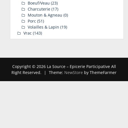
Boeuf/Veau
(23)
Charcuterie
(17)
Mouton & Agneau
(0)
Porc
(51)
Volailles & Lapin
(19)
Vrac
(143)
Copyright © 2026 La Source – Epicerie Participative All
Right Reserved.
|
Theme:
NewStore
by ThemeFarmer