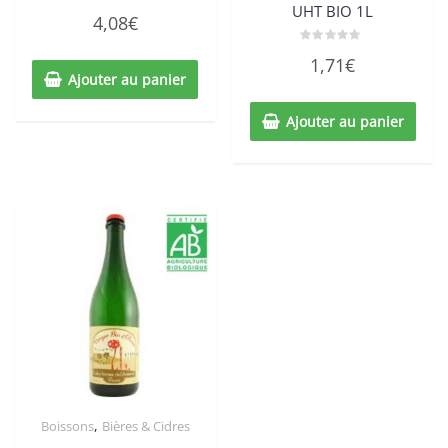
UHT BIO 1L
Note
4,08
€
0
sur
5
Note
1,71
€
0
Ajouter au panier
sur
5
Ajouter au panier
,
Boissons
Bières & Cidres