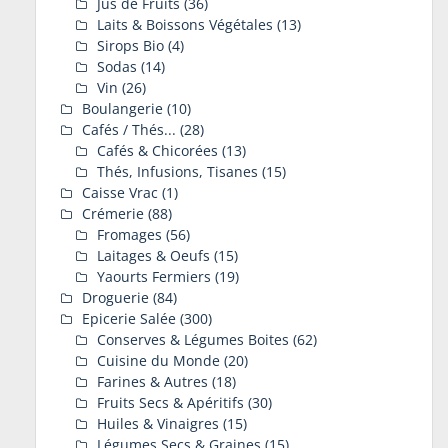
Jus de Fruits
(36)
Laits & Boissons Végétales
(13)
Sirops Bio
(4)
Sodas
(14)
Vin
(26)
Boulangerie
(10)
Cafés / Thés...
(28)
Cafés & Chicorées
(13)
Thés, Infusions, Tisanes
(15)
Caisse Vrac
(1)
Crémerie
(88)
Fromages
(56)
Laitages & Oeufs
(15)
Yaourts Fermiers
(19)
Droguerie
(84)
Epicerie Salée
(300)
Conserves & Légumes Boites
(62)
Cuisine du Monde
(20)
Farines & Autres
(18)
Fruits Secs & Apéritifs
(30)
Huiles & Vinaigres
(15)
Légumes Secs & Graines
(15)