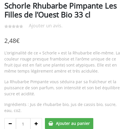
Schorle Rhubarbe Pimpante Les
Filles de l’Ouest Bio 33 cl
Ajouter un avis.
2,48
€
L’originalité de ce « Schorle » est la Rhubarbe elle-même. La
couleur rouge presque framboise et l’arôme unique de ce
fruit (qui est en fait une plante) sont atypiques. Elle est en
même temps légèrement amère et très acidulée.
La Rhubarbe Pimpante vous séduira par sa fraîcheur et la
puissance de son parfum, son intensité et son bel équilibre
sucre et acidité.
Ingrédients : Jus de rhubarbe bio, jus de cassis bio, sucre,
eau, co2.
Schorle
Ajouter au panier
Rhubarbe