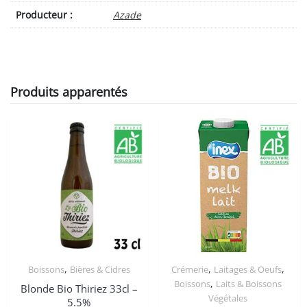
Producteur :
Azade
Produits apparentés
,
,
,
Boissons
Bières & Cidres
Crémerie
Laitages & Oeufs
,
Boissons
Laits & Boissons
Blonde Bio Thiriez 33cl –
Végétales
5.5%