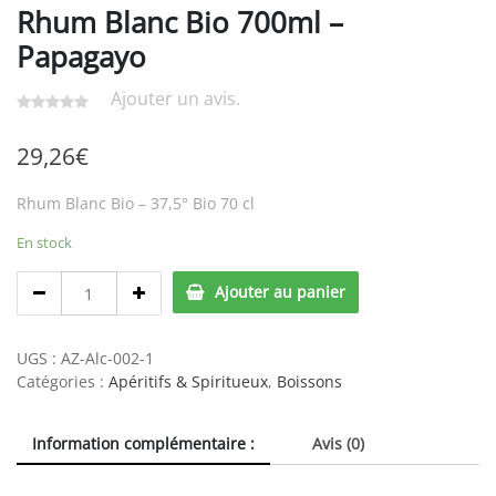
Rhum Blanc Bio 700ml –
Papagayo
Ajouter un avis.
29,26
€
Rhum Blanc Bio – 37,5° Bio 70 cl
En stock
Rhum
Ajouter au panier
Blanc
Bio
700ml
UGS :
AZ-Alc-002-1
-
Catégories :
Apéritifs & Spiritueux
,
Boissons
Papagayo
quantity
Information complémentaire :
Avis (0)