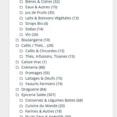
Bières & Cidres
(32)
Eaux & Autres
(10)
Jus de Fruits
(35)
Laits & Boissons Végétales
(13)
Sirops Bio
(4)
Sodas
(14)
Vin
(26)
Boulangerie
(10)
Cafés / Thés...
(28)
Cafés & Chicorées
(13)
Thés, Infusions, Tisanes
(15)
Caisse Vrac
(1)
Crémerie
(88)
Fromages
(56)
Laitages & Oeufs
(15)
Yaourts Fermiers
(19)
Droguerie
(84)
Epicerie Salée
(307)
Conserves & Légumes Boites
(68)
Cuisine du Monde
(20)
Farines & Autres
(18)
Fruits Secs & Apéritifs
(30)