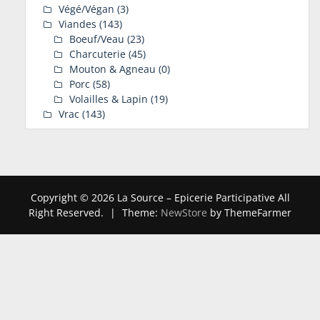
Végé/Végan
(3)
Viandes
(143)
Boeuf/Veau
(23)
Charcuterie
(45)
Mouton & Agneau
(0)
Porc
(58)
Volailles & Lapin
(19)
Vrac
(143)
Copyright © 2026 La Source – Epicerie Participative All
Right Reserved.
|
Theme:
NewStore
by ThemeFarmer