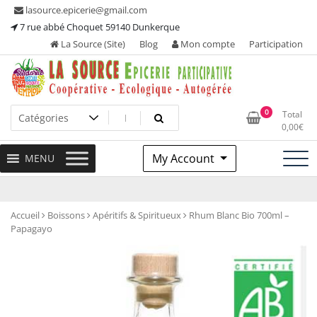
Skip
lasource.epicerie@gmail.com
to
7 rue abbé Choquet 59140 Dunkerque
content
La Source (Site)
Blog
Mon compte
Participation
Ou tous les adhérents sont propriétaires et participent à la
La Source – Epicerie
0
Total
maintenance de leur épicerie!
0,00
€
Participative
My Account
MENU
Accueil
Boissons
Apéritifs & Spiritueux
Rhum Blanc Bio 700ml –
Papagayo