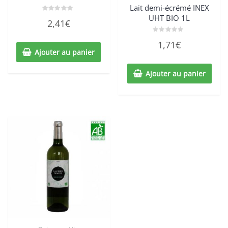
Lait demi-écrémé INEX
UHT BIO 1L
Note
2,41
€
0
sur
5
Note
1,71
€
0
Ajouter au panier
sur
5
Ajouter au panier