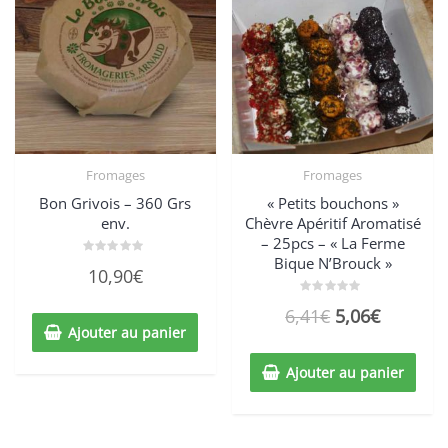
Fromages
Fromages
Bon Grivois – 360 Grs
« Petits bouchons »
env.
Chèvre Apéritif Aromatisé
– 25pcs – « La Ferme
Bique N’Brouck »
Note
10,90
€
0
sur
5
Note
6,41
€
5,06
€
0
sur
Ajouter au panier
5
Ajouter au panier