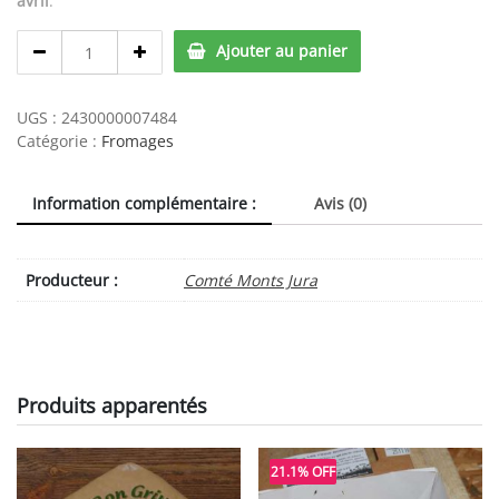
avril
.
Mont
Ajouter au panier
d'Or
AOP
quantity
UGS :
2430000007484
Catégorie :
Fromages
Information complémentaire :
Avis (0)
Producteur :
Comté Monts Jura
Produits apparentés
21.1% OFF