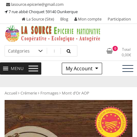
Skip
lasource.epicerie@gmail.com
to
7 rue abbé Choquet 59140 Dunkerque
content
La Source (Site)
Blog
Mon compte
Participation
Ou tous les adhérents sont propriétaires et participent à la
La Source – Epicerie
0
Total
maintenance de leur épicerie!
0,00
€
Participative
My Account
MENU
Accueil
Crémerie
Fromages
Mont d’Or AOP