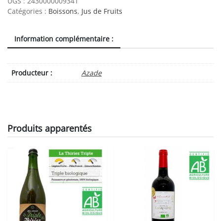
UGS :
2430000009341
Bio
Catégories :
Boissons
,
Jus de Fruits
(bouteille
consignée)
Information complémentaire :
quantity
Producteur :
Azade
Produits apparentés