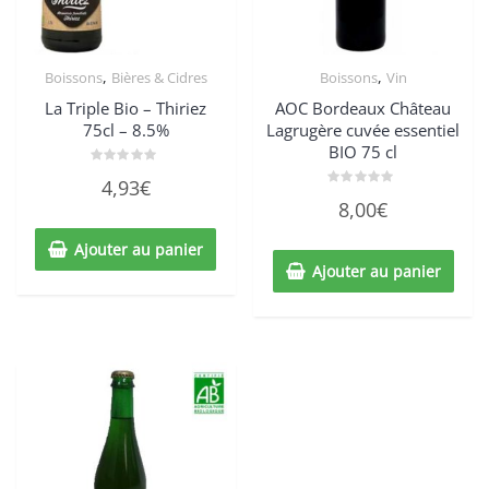
,
,
Boissons
Bières & Cidres
Boissons
Vin
La Triple Bio – Thiriez
AOC Bordeaux Château
75cl – 8.5%
Lagrugère cuvée essentiel
BIO 75 cl
Note
4,93
€
0
Note
sur
8,00
€
0
5
sur
5
Ajouter au panier
Ajouter au panier