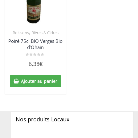
,
Boissons
Bières & Cidres
Poiré 75cl BIO Verges Bio
d’Ohain
Note
6,38
€
0
sur
5
Ajouter au panier
Nos produits Locaux