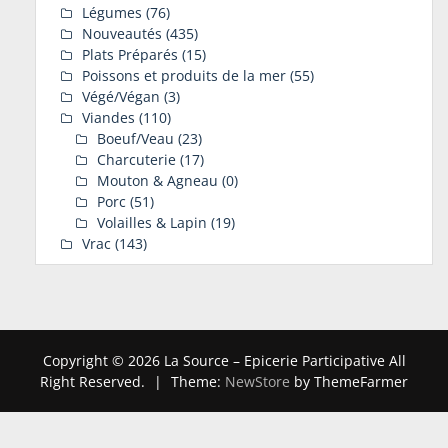
Légumes
(76)
Nouveautés
(435)
Plats Préparés
(15)
Poissons et produits de la mer
(55)
Végé/Végan
(3)
Viandes
(110)
Boeuf/Veau
(23)
Charcuterie
(17)
Mouton & Agneau
(0)
Porc
(51)
Volailles & Lapin
(19)
Vrac
(143)
Copyright © 2026 La Source – Epicerie Participative All
Right Reserved.
|
Theme:
NewStore
by ThemeFarmer