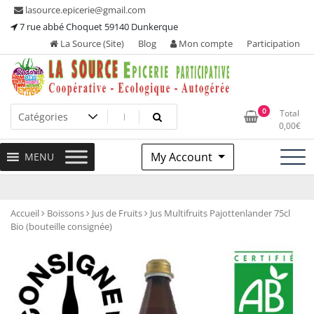
Skip
lasource.epicerie@gmail.com
to
7 rue abbé Choquet 59140 Dunkerque
content
La Source (Site)
Blog
Mon compte
Participation
Ou tous les adhérents sont propriétaires et participent à la
La Source – Epicerie
0
Total
maintenance de leur épicerie!
0,00
€
Participative
My Account
MENU
Accueil
Boissons
Jus de Fruits
Jus Multifruits Pajottenlander 75cl
Bio (bouteille consignée)