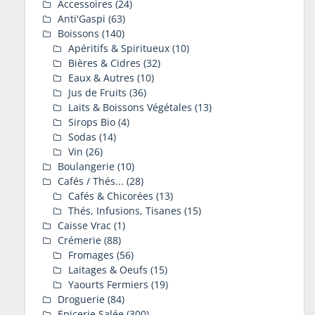
Accessoires
(24)
Anti'Gaspi
(63)
Boissons
(140)
Apéritifs & Spiritueux
(10)
Bières & Cidres
(32)
Eaux & Autres
(10)
Jus de Fruits
(36)
Laits & Boissons Végétales
(13)
Sirops Bio
(4)
Sodas
(14)
Vin
(26)
Boulangerie
(10)
Cafés / Thés...
(28)
Cafés & Chicorées
(13)
Thés, Infusions, Tisanes
(15)
Caisse Vrac
(1)
Crémerie
(88)
Fromages
(56)
Laitages & Oeufs
(15)
Yaourts Fermiers
(19)
Droguerie
(84)
Epicerie Salée
(300)