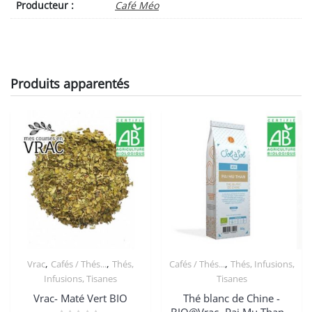
%
Producteur :
Café Méo
robusta)
Moulu
quantity
Produits apparentés
,
,
,
Vrac
Cafés / Thés...
Thés,
Cafés / Thés...
Thés, Infusions,
Infusions, Tisanes
Tisanes
Vrac- Maté Vert BIO
Thé blanc de Chine -
BIO@Vrac- Pai Mu Than –