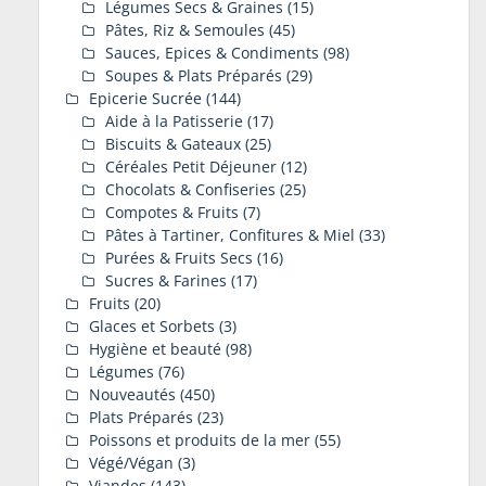
Légumes Secs & Graines
(15)
Pâtes, Riz & Semoules
(45)
Sauces, Epices & Condiments
(98)
Soupes & Plats Préparés
(29)
Epicerie Sucrée
(144)
Aide à la Patisserie
(17)
Biscuits & Gateaux
(25)
Céréales Petit Déjeuner
(12)
Chocolats & Confiseries
(25)
Compotes & Fruits
(7)
Pâtes à Tartiner, Confitures & Miel
(33)
Purées & Fruits Secs
(16)
Sucres & Farines
(17)
Fruits
(20)
Glaces et Sorbets
(3)
Hygiène et beauté
(98)
Légumes
(76)
Nouveautés
(450)
Plats Préparés
(23)
Poissons et produits de la mer
(55)
Végé/Végan
(3)
Viandes
(143)