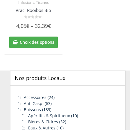
Infusions, Tisanes
Vrac- Rooibos Bio
Note
4,05
€
–
32,39
€
0
sur
5
Choix des options
Nos produits Locaux
Accessoires
(24)
Anti'Gaspi
(63)
Boissons
(139)
Apéritifs & Spiritueux
(10)
Bières & Cidres
(32)
Eaux & Autres
(10)