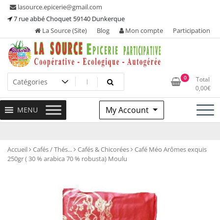
Skip
lasource.epicerie@gmail.com
to
7 rue abbé Choquet 59140 Dunkerque
content
La Source (Site)
Blog
Mon compte
Participation
Ou tous les adhérents sont propriétaires et participent à la
La Source – Epicerie
0
Total
maintenance de leur épicerie!
0,00
€
Participative
My Account
MENU
Accueil
Cafés / Thés...
Cafés & Chicorées
Café Méo Arômes exquis
250gr ( 30 % arabica 70 % robusta) Moulu