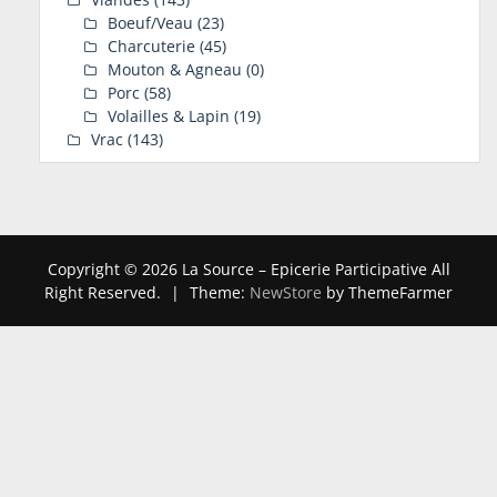
Boeuf/Veau
(23)
Charcuterie
(45)
Mouton & Agneau
(0)
Porc
(58)
Volailles & Lapin
(19)
Vrac
(143)
Copyright © 2026 La Source – Epicerie Participative All
Right Reserved.
|
Theme:
NewStore
by ThemeFarmer