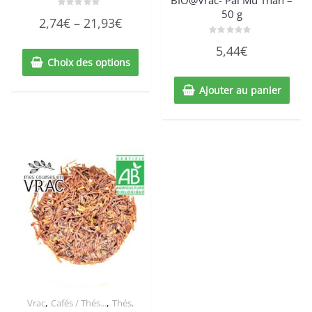
50 g
Note
2,74
€
–
21,93
€
0
sur
5
Note
5,44
€
0
sur
Choix des options
5
Ajouter au panier
,
,
Vrac
Cafés / Thés...
Thés,