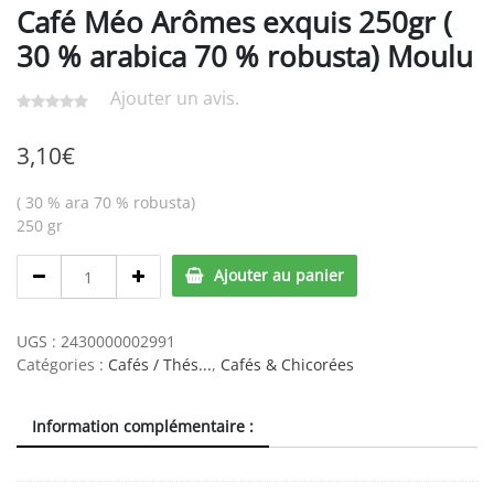
Café Méo Arômes exquis 250gr (
30 % arabica 70 % robusta) Moulu
Ajouter un avis.
3,10
€
( 30 % ara 70 % robusta)
250 gr
Café
Ajouter au panier
Méo
Arômes
exquis
UGS :
2430000002991
250gr
Catégories :
Cafés / Thés...
,
Cafés & Chicorées
(
30
Information complémentaire :
%
arabica
70