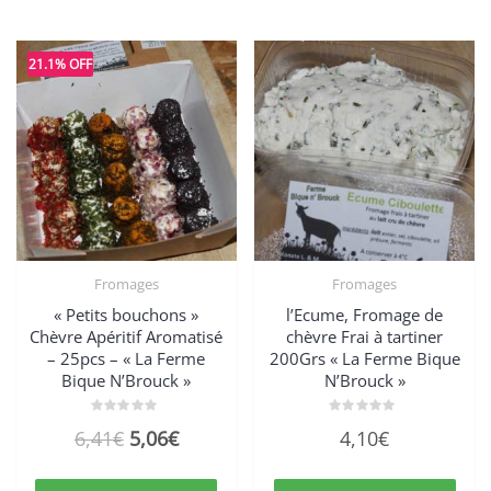
21.1% OFF
Fromages
Fromages
« Petits bouchons »
l’Ecume, Fromage de
Chèvre Apéritif Aromatisé
chèvre Frai à tartiner
– 25pcs – « La Ferme
200Grs « La Ferme Bique
Bique N’Brouck »
N’Brouck »
Note
Note
6,41
€
5,06
€
4,10
€
0
0
sur
sur
5
5