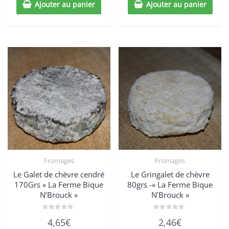
Ajouter au panier
Ajouter au panier
Fromages
Fromages
Le Galet de chèvre cendré
Le Gringalet de chèvre
170Grs « La Ferme Bique
80grs -« La Ferme Bique
N’Brouck »
N’Brouck »
Note
Note
4,65
€
2,46
€
0
0
sur
sur