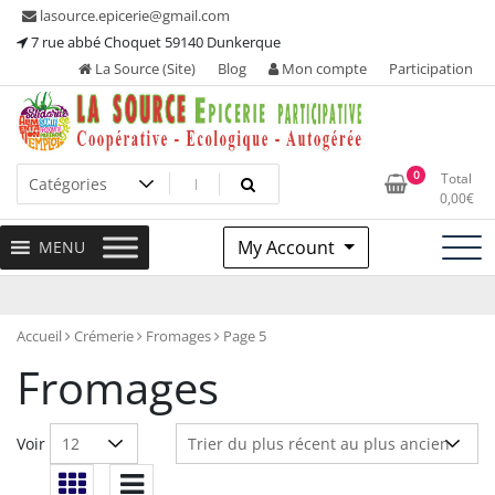
Skip
lasource.epicerie@gmail.com
to
7 rue abbé Choquet 59140 Dunkerque
content
La Source (Site)
Blog
Mon compte
Participation
Ou tous les adhérents sont propriétaires et participent à la
La Source – Epicerie
0
Total
maintenance de leur épicerie!
0,00
€
Participative
My Account
MENU
Accueil
Crémerie
Fromages
Page 5
Fromages
Voir