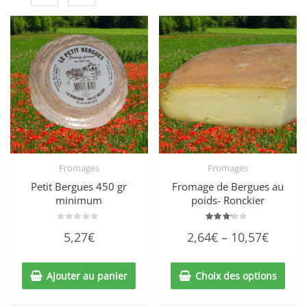
Fromages
Fromages
Petit Bergues 450 gr
Fromage de Bergues au
minimum
poids- Ronckier
Note
Note
5,27
€
2,64
€
–
10,57
€
0
3.00
sur
sur 5
5
Ajouter au panier
Choix des options