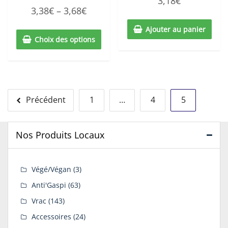
3,18
€
5.00
Note
sur 5
3,38
€
–
3,68
€
5.00
sur 5
Ajouter au panier
Choix des options
Navigation
Précédent
1
…
4
5
des
articles
Nos Produits Locaux
Végé/Végan
(3)
Anti'Gaspi
(63)
Vrac
(143)
Accessoires
(24)