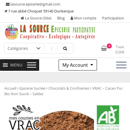
Skip
lasource.epicerie@gmail.com
to
7 rue abbé Choquet 59140 Dunkerque
content
La Source (Site)
Blog
Mon compte
Participation
Ou tous les adhérents sont propriétaires et participent à la
La Source – Epicerie
0
Total
maintenance de leur épicerie!
0,00
€
Participative
My Account
MENU
Accueil
Epicerie Sucrée
Chocolats & Confiseries
VRAC – Cacao Pur
Bio Non Sucré – Saldac