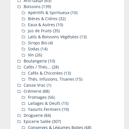
Anti'Gaspi
(63)
Boissons
(139)
Apéritifs & Spiritueux
(10)
Bières & Cidres
(32)
Eaux & Autres
(10)
Jus de Fruits
(35)
Laits & Boissons Végétales
(13)
Sirops Bio
(4)
Sodas
(14)
Vin
(26)
Boulangerie
(10)
Cafés / Thés...
(28)
Cafés & Chicorées
(13)
Thés, Infusions, Tisanes
(15)
Caisse Vrac
(1)
Crémerie
(88)
Fromages
(56)
Laitages & Oeufs
(15)
Yaourts Fermiers
(19)
Droguerie
(84)
Epicerie Salée
(307)
Conserves & Légumes Boites
(68)