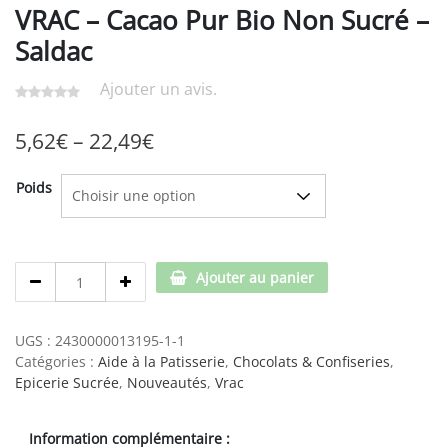
VRAC – Cacao Pur Bio Non Sucré –
Saldac
Ajouter un avis.
5,62
€
–
22,49
€
Poids
VRAC
Ajouter au panier
-
Cacao
Pur
UGS :
2430000013195-1-1
Bio
Catégories :
Aide à la Patisserie
,
Chocolats & Confiseries
,
Non
Epicerie Sucrée
,
Nouveautés
,
Vrac
Sucré
-
Information complémentaire :
Saldac