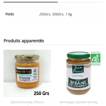
quantity
Poids
250Grs, 500Grs, 1 Kg
Produits apparentés
,
,
,
Epicerie Sucrée
Pâtes à
Anti'Gaspi
Epicerie Sucrée