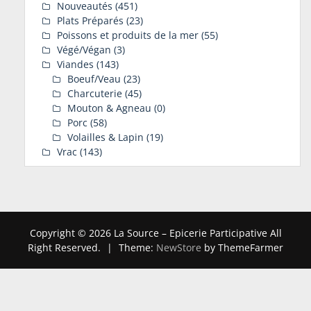
Nouveautés
(451)
Plats Préparés
(23)
Poissons et produits de la mer
(55)
Végé/Végan
(3)
Viandes
(143)
Boeuf/Veau
(23)
Charcuterie
(45)
Mouton & Agneau
(0)
Porc
(58)
Volailles & Lapin
(19)
Vrac
(143)
Copyright © 2026 La Source – Epicerie Participative All
Right Reserved.
|
Theme:
NewStore
by ThemeFarmer