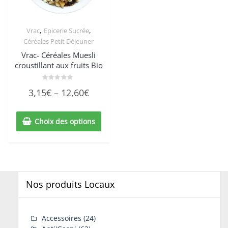
,
,
Vrac
Epicerie Sucrée
Céréales Petit Déjeuner
Vrac- Céréales Muesli
croustillant aux fruits Bio
Note
3,15
€
–
12,60
€
0
sur
5
Choix des options
Nos produits Locaux
Accessoires
(24)