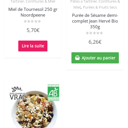
Tartiner, Confitures & Miel
Pâtes à Tartiner, Confitures &
,
Miel
Purées & Fruits Secs
Miel de Tournesol 250 gr
Noordpeene
Purée de Sésame demi-
complet Jean Hervé Bio
350g
Note
5,70
€
0
sur
5
Note
6,26
€
0
Lire la suite
sur
5
Ajouter au panier