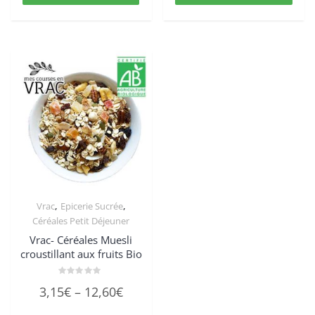
,
,
Vrac
Epicerie Sucrée
Céréales Petit Déjeuner
Vrac- Céréales Muesli
croustillant aux fruits Bio
Note
3,15
€
–
12,60
€
0
sur
5