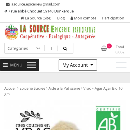
Skip
lasource.epicerie@gmail.com
to
7 rue abbé Choquet 59140 Dunkerque
content
La Source (Site)
Blog
Mon compte
Participation
Ou tous les adhérents sont propriétaires et participent à la
La Source – Epicerie
0
Total
maintenance de leur épicerie!
0,00
€
Participative
My Account
MENU
Accueil
Epicerie Sucrée
Aide à la Patisserie
Vrac – Agar Agar Bio 10
grs