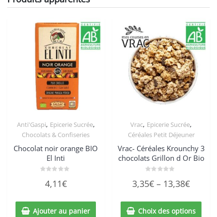
,
,
,
,
Anti'Gaspi
Epicerie Sucrée
Vrac
Epicerie Sucrée
Chocolats & Confiseries
Céréales Petit Déjeuner
Chocolat noir orange BIO
Vrac- Céréales Krounchy 3
El Inti
chocolats Grillon d Or Bio
Note
Note
4,11
€
3,35
€
–
13,38
€
0
0
sur
sur
5
5
Ajouter au panier
Choix des options