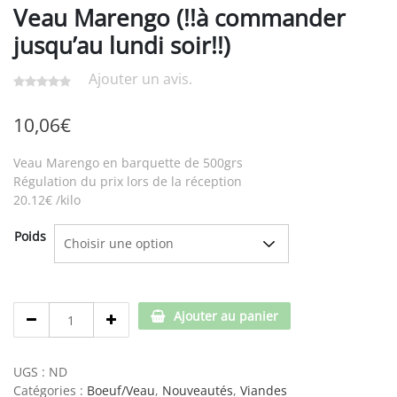
Veau Marengo (!!à commander
jusqu’au lundi soir!!)
Ajouter un avis.
10,06
€
Veau Marengo en barquette de 500grs
Régulation du prix lors de la réception
20.12€ /kilo
Poids
Veau
Ajouter au panier
Marengo
(!!
à
UGS :
ND
commander
Catégories :
Boeuf/Veau
,
Nouveautés
,
Viandes