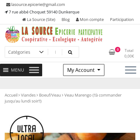
Skip
lasource.epicerie@gmail.com
to
7 rue abbé Choquet 59140 Dunkerque
content
La Source (Site)
Blog
Mon compte
Participation
Ou tous les adhérents sont propriétaires et participent à la
La Source – Epicerie
0
Total
maintenance de leur épicerie!
0,00
€
Participative
My Account
MENU
Accueil
Viandes
Boeuf/Veau
Veau Marengo (!!à commander
jusqu’au lundi soir!!)