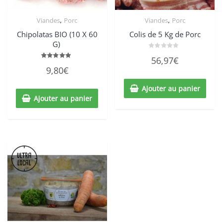
,
,
Viandes
Porc
Viandes
Porc
Chipolatas BIO (10 X 60
Colis de 5 Kg de Porc
G)
Note
56,97
€
0
Note
sur
9,80
€
5.00
5
sur 5
Ajouter au panier
Ajouter au panier