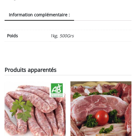
jusqu'au
lundi
Information complémentaire :
soir!!)
quantity
Poids
1kg, 500Grs
Produits apparentés