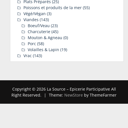
Plats Préparés
(25)
Poissons et produits de la mer
(55)
Végé/Végan
(3)
Viandes
(143)
Boeuf/Veau
(23)
Charcuterie
(45)
Mouton & Agneau
(0)
Porc
(58)
Volailles & Lapin
(19)
Vrac
(143)
Copyright © 2026 La Source – Epicerie Participative All
Right Reserved.
|
Theme:
NewStore
by ThemeFarmer