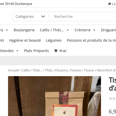
uet 59140 Dunkerque
La 
ns
Boulangerie
Cafés / Thés...
Crémerie
Droguer
ets
Hygiène et beauté
Légumes
Poissons et produits de la 
Viandes
Plats Préparés
Vrac
Accueil
Cafés / Thés...
Thés, Infusions, Tisanes
Tisane « Réconfort d
Ti
d’
6,