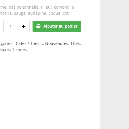
e, basilic cannelle, tilleul, camomille
icaire, sauge, aubépine, coquelicot
Tisane
Ajouter au panier
«
Réconfort
d’automne
gories :
Cafés / Thés...
,
Nouveautés
,
Thés,
»
sions, Tisanes
-
30
gr
quantity