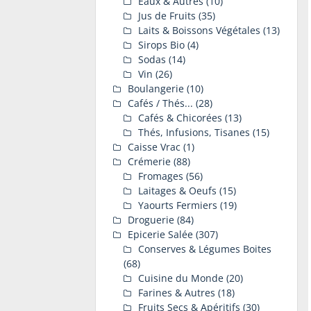
Eaux & Autres
(10)
Jus de Fruits
(35)
Laits & Boissons Végétales
(13)
Sirops Bio
(4)
Sodas
(14)
Vin
(26)
Boulangerie
(10)
Cafés / Thés...
(28)
Cafés & Chicorées
(13)
Thés, Infusions, Tisanes
(15)
Caisse Vrac
(1)
Crémerie
(88)
Fromages
(56)
Laitages & Oeufs
(15)
Yaourts Fermiers
(19)
Droguerie
(84)
Epicerie Salée
(307)
Conserves & Légumes Boites
(68)
Cuisine du Monde
(20)
Farines & Autres
(18)
Fruits Secs & Apéritifs
(30)