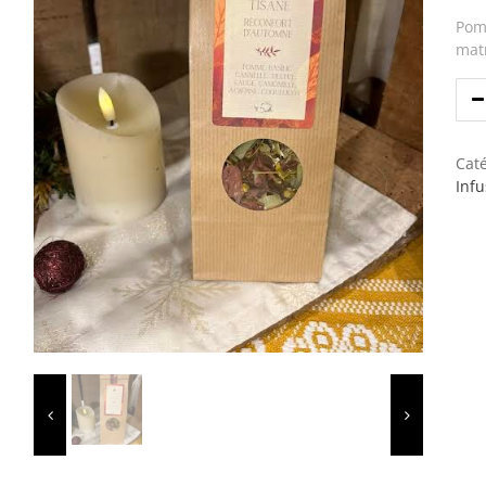
Pomm
matr
Caté
Infu