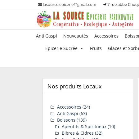
Skip
lasource.epicerie@gmail.com
7 rue abbé Choq
to
content
Ou tous les adhérents sont propriétaires et
La Source – Epicerie
Anti'Gaspi
Nouveautés
Accessoires
Boisso
participent à la maintenance de leur épicerie!
Participative
Epicerie Sucrée
Fruits
Glaces et Sorb
Nos produits Locaux
Accessoires
(24)
Anti'Gaspi
(63)
Boissons
(139)
Apéritifs & Spiritueux
(10)
Bières & Cidres
(32)