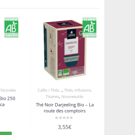
,
Chicorées
Cafés / Thés...
Thés, Infusions,
,
Tisanes
Nouveautés
 Bio 250
ica
Thé Noir Darjeeling Bio – La
route des comptoirs
Note
3,55
€
0
sur
5