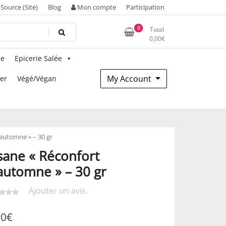
Source (Site)
Blog
Mon compte
Participation
0
Total
0,00
€
ie
Epicerie Salée
My Account
mer
Végé/Végan
’automne » – 30 gr
sane « Réconfort
automne » – 30 gr
Ajouter un avis.
90
€