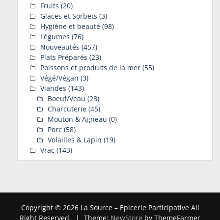
Fruits
(20)
Glaces et Sorbets
(3)
Hygiène et beauté
(98)
Légumes
(76)
Nouveautés
(457)
Plats Préparés
(23)
Poissons et produits de la mer
(55)
Végé/Végan
(3)
Viandes
(143)
Boeuf/Veau
(23)
Charcuterie
(45)
Mouton & Agneau
(0)
Porc
(58)
Volailles & Lapin
(19)
Vrac
(143)
Copyright © 2026 La Source – Epicerie Participative All
Right Reserved.
|
Theme:
NewStore
by ThemeFarmer