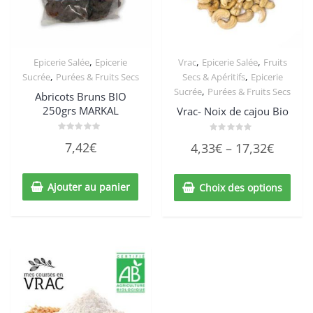
,
,
,
Epicerie Salée
Epicerie
Vrac
Epicerie Salée
Fruits
,
,
Sucrée
Purées & Fruits Secs
Secs & Apéritifs
Epicerie
,
Sucrée
Purées & Fruits Secs
Abricots Bruns BIO
250grs MARKAL
Vrac- Noix de cajou Bio
Note
Note
7,42
€
4,33
€
–
17,32
€
0
0
sur
sur
5
5
Ajouter au panier
Choix des options