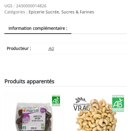
morceaux
UGS :
2430000014826
boîte
Catégories :
Epicerie Sucrée
,
Sucres & Farines
1kg
quantity
Information complémentaire :
Producteur :
AG
Produits apparentés