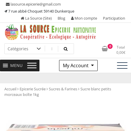
Skip
lasource.epicerie@gmail.com
to
7 rue abbé Choquet 59140 Dunkerque
content
La Source (Site)
Blog
Mon compte
Participation
Ou tous les adhérents sont propriétaires et participent à la
La Source – Epicerie
0
Total
maintenance de leur épicerie!
0,00
€
Participative
My Account
MENU
Accueil
Epicerie Sucrée
Sucres & Farines
Sucre blanc petits
morceaux boîte 1kg