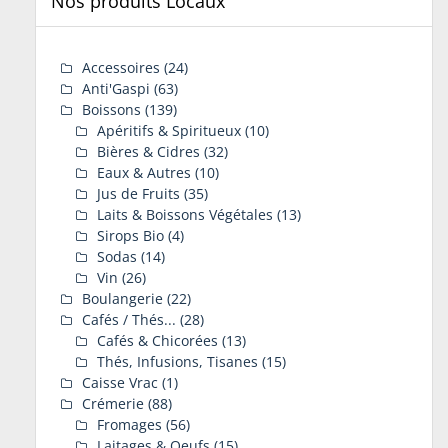
Nos produits Locaux
Accessoires
(24)
Anti'Gaspi
(63)
Boissons
(139)
Apéritifs & Spiritueux
(10)
Bières & Cidres
(32)
Eaux & Autres
(10)
Jus de Fruits
(35)
Laits & Boissons Végétales
(13)
Sirops Bio
(4)
Sodas
(14)
Vin
(26)
Boulangerie
(22)
Cafés / Thés...
(28)
Cafés & Chicorées
(13)
Thés, Infusions, Tisanes
(15)
Caisse Vrac
(1)
Crémerie
(88)
Fromages
(56)
Laitages & Oeufs
(15)