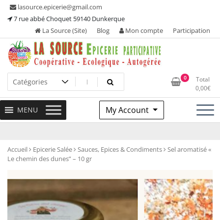
Skip
lasource.epicerie@gmail.com
to
7 rue abbé Choquet 59140 Dunkerque
content
La Source (Site)
Blog
Mon compte
Participation
Ou tous les adhérents sont propriétaires et participent à la
La Source – Epicerie
0
Total
maintenance de leur épicerie!
0,00
€
Participative
My Account
MENU
Accueil
Epicerie Salée
Sauces, Epices & Condiments
Sel aromatisé «
Le chemin des dunes” – 10 gr