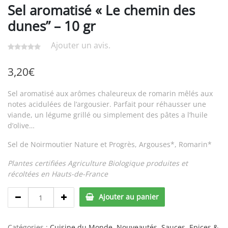
Sel aromatisé « Le chemin des
dunes” – 10 gr
Ajouter un avis.
3,20
€
Sel aromatisé aux arômes chaleureux de romarin mêlés aux
notes acidulées de l’argousier. Parfait pour réhausser une
viande, un légume grillé ou simplement des pâtes a l’huile
d’olive…
Sel de Noirmoutier Nature et Progrès, Argouses*, Romarin*
Plantes certifiées Agriculture Biologique produites et
récoltées en Hauts-de-France
Sel
Ajouter au panier
aromatisé
«
Le
Catégories :
Cuisine du Monde
,
Nouveautés
,
Sauces, Epices &