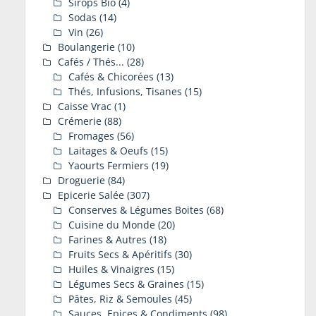
Sirops Bio
(4)
Sodas
(14)
Vin
(26)
Boulangerie
(10)
Cafés / Thés...
(28)
Cafés & Chicorées
(13)
Thés, Infusions, Tisanes
(15)
Caisse Vrac
(1)
Crémerie
(88)
Fromages
(56)
Laitages & Oeufs
(15)
Yaourts Fermiers
(19)
Droguerie
(84)
Epicerie Salée
(307)
Conserves & Légumes Boites
(68)
Cuisine du Monde
(20)
Farines & Autres
(18)
Fruits Secs & Apéritifs
(30)
Huiles & Vinaigres
(15)
Légumes Secs & Graines
(15)
Pâtes, Riz & Semoules
(45)
Sauces, Epices & Condiments
(98)