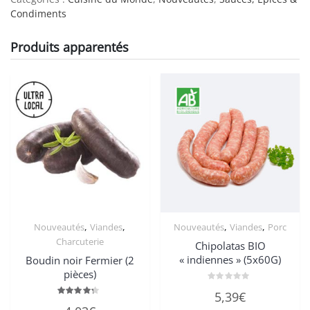
chemin
Condiments
des
dunes”
Produits apparentés
-
10
gr
quantity
,
,
,
,
Nouveautés
Viandes
Nouveautés
Viandes
Porc
Charcuterie
Chipolatas BIO
« indiennes » (5x60G)
Boudin noir Fermier (2
pièces)
Note
5,39
€
0
Note
sur