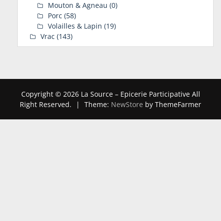
Mouton & Agneau
(0)
Porc
(58)
Volailles & Lapin
(19)
Vrac
(143)
Copyright © 2026 La Source – Epicerie Participative All
Right Reserved.
|
Theme:
NewStore
by ThemeFarmer