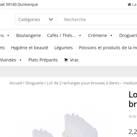
uet 59140 Dunkerque
La 
ns
Boulangerie
Cafés / Thés...
Crémerie
Droguer
ets
Hygiène et beauté
Légumes
Poissons et produits de la 
Viandes
Plats Préparés
Vrac
Accueil
Droguerie
Lot de 2 recharges pour brosses à dents – mediu
Lo
br
2,