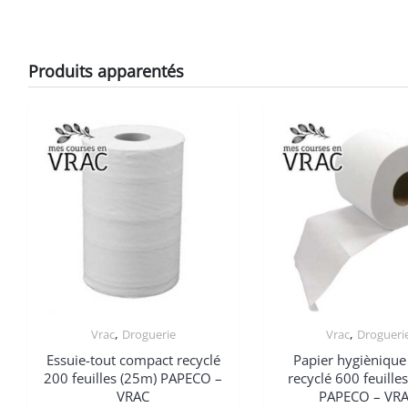
Produits apparentés
,
,
Vrac
Droguerie
Vrac
Drogueri
Essuie-tout compact recyclé
Papier hygiènique
200 feuilles (25m) PAPECO –
recyclé 600 feuille
VRAC
PAPECO – VR