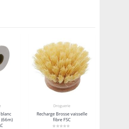
e
Droguerie
 blanc
Recharge Brosse vaisselle
s (66m)
fibre FSC
AC