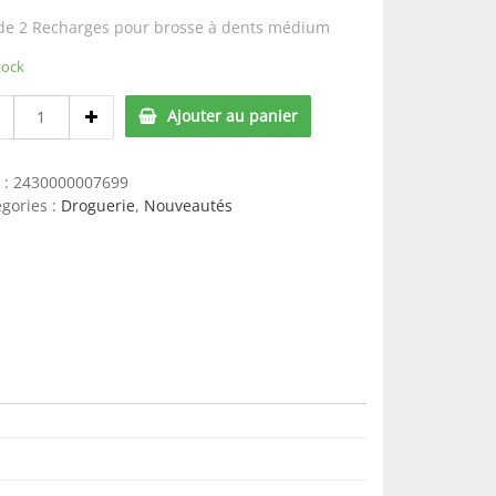
 de 2 Recharges pour brosse à dents médium
tock
Lot
Ajouter au panier
de
2
recharges
 :
2430000007699
pour
gories :
Droguerie
,
Nouveautés
brosses
à
dents
-
medium
quantity