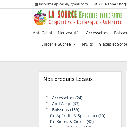
Skip
lasource.epicerie@gmail.com
7 rue abbé Choq
to
content
Ou tous les adhérents sont propriétaires et
La Source – Epicerie
Anti'Gaspi
Nouveautés
Accessoires
Boisso
participent à la maintenance de leur épicerie!
Participative
Epicerie Sucrée
Fruits
Glaces et Sorb
Nos produits Locaux
Accessoires
(24)
Anti'Gaspi
(63)
Boissons
(139)
Apéritifs & Spiritueux
(10)
Bières & Cidres
(32)