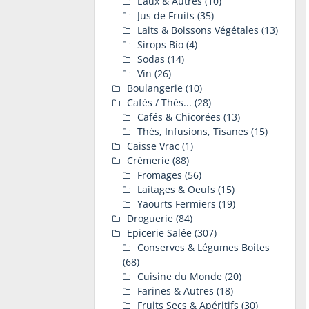
Eaux & Autres
(10)
Jus de Fruits
(35)
Laits & Boissons Végétales
(13)
Sirops Bio
(4)
Sodas
(14)
Vin
(26)
Boulangerie
(10)
Cafés / Thés...
(28)
Cafés & Chicorées
(13)
Thés, Infusions, Tisanes
(15)
Caisse Vrac
(1)
Crémerie
(88)
Fromages
(56)
Laitages & Oeufs
(15)
Yaourts Fermiers
(19)
Droguerie
(84)
Epicerie Salée
(307)
Conserves & Légumes Boites
(68)
Cuisine du Monde
(20)
Farines & Autres
(18)
Fruits Secs & Apéritifs
(30)