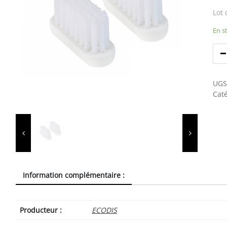
Lot
En s
UGS
Caté
Information complémentaire :
Producteur :
ECODIS