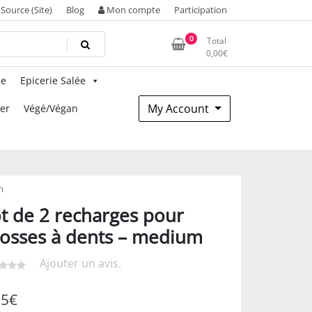
Source (Site)
Blog
Mon compte
Participation
0
Total
0,00
€
ie
Epicerie Salée
My Account
mer
Végé/Végan
m
t de 2 recharges pour
osses à dents – medium
Ajouter un avis.
25
€