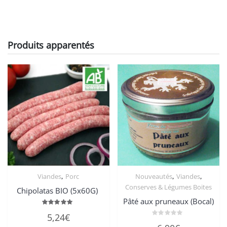
Produits apparentés
,
,
,
Viandes
Porc
Nouveautés
Viandes
Conserves & Légumes Boites
Chipolatas BIO (5x60G)
Pâté aux pruneaux (Bocal)
Note
5,24
€
5.00
Note
sur 5