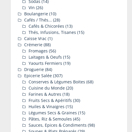
Sodas
(14)
Vin
(26)
Boulangerie
(10)
Cafés / Thés...
(28)
Cafés & Chicorées
(13)
Thés, Infusions, Tisanes
(15)
Caisse Vrac
(1)
Crémerie
(88)
Fromages
(56)
Laitages & Oeufs
(15)
Yaourts Fermiers
(19)
Droguerie
(84)
Epicerie Salée
(307)
Conserves & Légumes Boites
(68)
Cuisine du Monde
(20)
Farines & Autres
(18)
Fruits Secs & Apéritifs
(30)
Huiles & Vinaigres
(15)
Légumes Secs & Graines
(15)
Pâtes, Riz & Semoules
(45)
Sauces, Epices & Condiments
(98)
Soupes & Plats Préparés
(29)