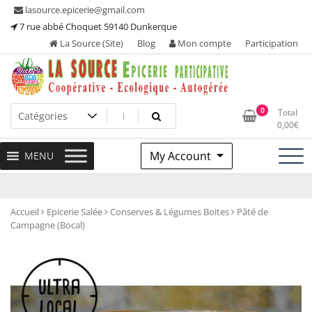
Skip
lasource.epicerie@gmail.com
to
7 rue abbé Choquet 59140 Dunkerque
content
La Source (Site)
Blog
Mon compte
Participation
Ou tous les adhérents sont propriétaires et participent à la
La Source – Epicerie
0
Total
maintenance de leur épicerie!
0,00
€
Participative
My Account
MENU
Accueil
Epicerie Salée
Conserves & Légumes Boites
Pâté de
Campagne (Bocal)