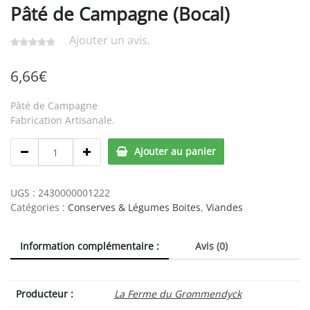
Pâté de Campagne (Bocal)
Ajouter un avis.
6,66
€
Pâté de Campagne
Fabrication Artisanale.
Pâté
Ajouter au panier
de
Campagne
(Bocal)
UGS :
2430000001222
quantity
Catégories :
Conserves & Légumes Boites
,
Viandes
Information complémentaire :
Avis (0)
Producteur :
La Ferme du Grommendyck