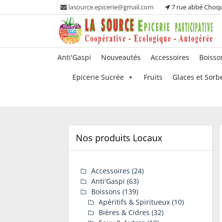
Skip
lasource.epicerie@gmail.com
7 rue abbé Choq
to
content
Ou tous les adhérents sont propriétaires et
La Source – Epicerie
Anti'Gaspi
Nouveautés
Accessoires
Boisso
participent à la maintenance de leur épicerie!
Participative
Epicerie Sucrée
Fruits
Glaces et Sorb
Nos produits Locaux
Accessoires
(24)
Anti'Gaspi
(63)
Boissons
(139)
Apéritifs & Spiritueux
(10)
Bières & Cidres
(32)