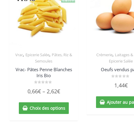
,
,
,
Vrac
Epicerie Salée
Pâtes, Riz &
Crémerie
Laitages &
Semoules
Epicerie Salée
Vrac- Pâtes Penne Blanches
Oeufs vendus p
Iris Bio
Note
1,44
€
0
Note
sur
0,66
€
–
2,62
€
0
5
sur
5
Ajouter au pa
Choix des options