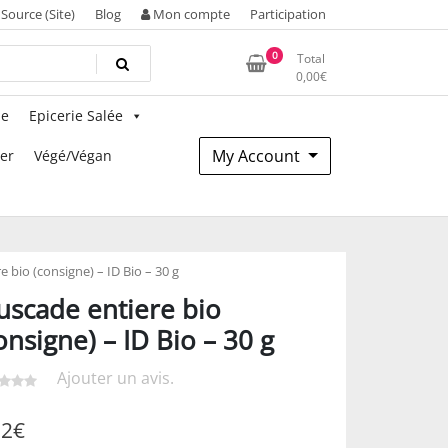
Source (Site)
Blog
Mon compte
Participation
0
Total
0,00
€
ie
Epicerie Salée
My Account
mer
Végé/Végan
 bio (consigne) – ID Bio – 30 g
scade entiere bio
onsigne) – ID Bio – 30 g
Ajouter un avis.
92
€