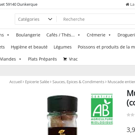
uet 59140 Dunkerque
La 
ns
Boulangerie
Cafés / Thés...
Crémerie
Droguer
ets
Hygiène et beauté
Légumes
Poissons et produits de la 
Viandes
Plats Préparés
Vrac
Accueil
Epicerie Salée
Sauces, Epices & Condiments
Muscade entiere
Mu
(c
3,