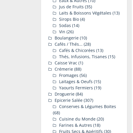
Eaux & Autres
(10)
Jus de Fruits
(35)
Laits & Boissons Végétales
(13)
Sirops Bio
(4)
Sodas
(14)
Vin
(26)
Boulangerie
(10)
Cafés / Thés...
(28)
Cafés & Chicorées
(13)
Thés, Infusions, Tisanes
(15)
Caisse Vrac
(1)
Crémerie
(88)
Fromages
(56)
Laitages & Oeufs
(15)
Yaourts Fermiers
(19)
Droguerie
(84)
Epicerie Salée
(307)
Conserves & Légumes Boites
(68)
Cuisine du Monde
(20)
Farines & Autres
(18)
Fruits Secs & Apéritifs
(30)