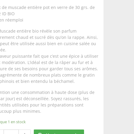
 de muscade entière pot en verre de 30 grs. de
 ID BIO
 en réemploi
Muscade entière bio révèle son parfum
rement chaud et sucré dès qu’on la rappe. Ainsi,
 peut être utilisée aussi bien en cuisine salée ou
ée.
aveur puissante fait que c’est une épice à utiliser
 modération. L’idéal est de la râper au fur et à
ure de ses besoins pour garder tous ses arômes.
e agrémente de nombreux plats comme le gratin
phinois et bien entendu la béchamel.
ention une consommation à haute dose (plus de
ar jour) est déconseillée. Soyez rassurés, les
tités utilisées pour les préparations sont
ucoup plus minimes.
 que 1 en stock
Muscade