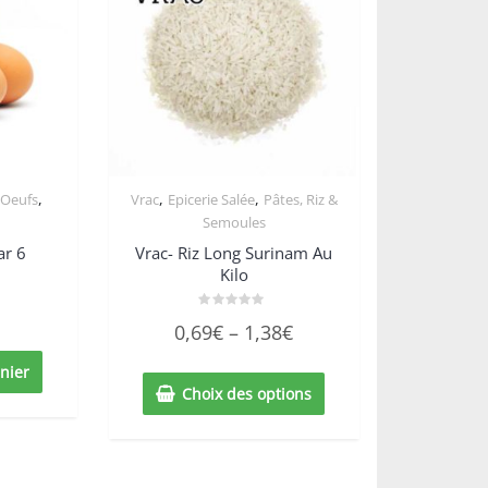
,
,
,
 Oeufs
Vrac
Epicerie Salée
Pâtes, Riz &
Semoules
ar 6
Vrac- Riz Long Surinam Au
Kilo
Note
0,69
€
–
1,38
€
0
sur
5
nier
Choix des options