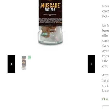
Noix
chez
Pot
La 
légè
elle
sucr
Sa s
avec
mes
Ell
dau
Att
5g p
quan
bea
Plus