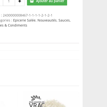
Ajouter au panier
entiere
bio
(consigne)
 :
2430000008467-1-1-1-1-2-1-2-1
-
gories :
Epicerie Salée
,
Nouveautés
,
Sauces,
ID
ces & Condiments
Bio
-
30
g
quantity