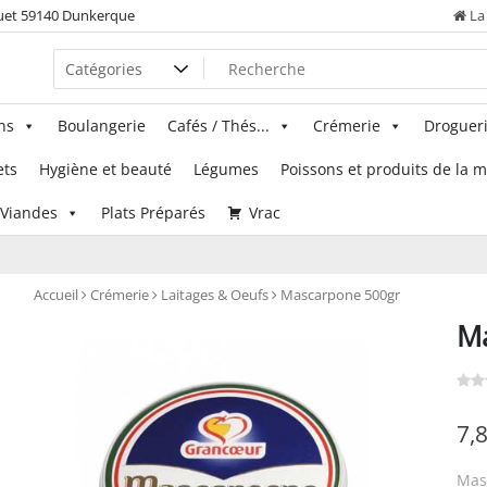
uet 59140 Dunkerque
La 
ns
Boulangerie
Cafés / Thés...
Crémerie
Droguer
ets
Hygiène et beauté
Légumes
Poissons et produits de la 
Viandes
Plats Préparés
Vrac
Accueil
Crémerie
Laitages & Oeufs
Mascarpone 500gr
M
7,
Mas