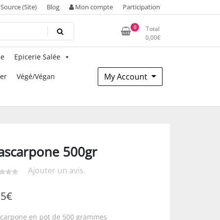
Source (Site)
Blog
Mon compte
Participation
0
Total
0,00
€
ie
Epicerie Salée
My Account
mer
Végé/Végan
ascarpone 500gr
Ajouter un avis.
85
€
carpone en pot de 500 grammes