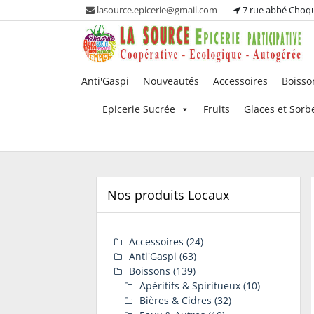
Skip
lasource.epicerie@gmail.com
7 rue abbé Choq
to
content
Ou tous les adhérents sont propriétaires et
La Source – Epicerie
Anti'Gaspi
Nouveautés
Accessoires
Boisso
participent à la maintenance de leur épicerie!
Participative
Epicerie Sucrée
Fruits
Glaces et Sorb
Nos produits Locaux
Accessoires
(24)
Anti'Gaspi
(63)
Boissons
(139)
Apéritifs & Spiritueux
(10)
Bières & Cidres
(32)