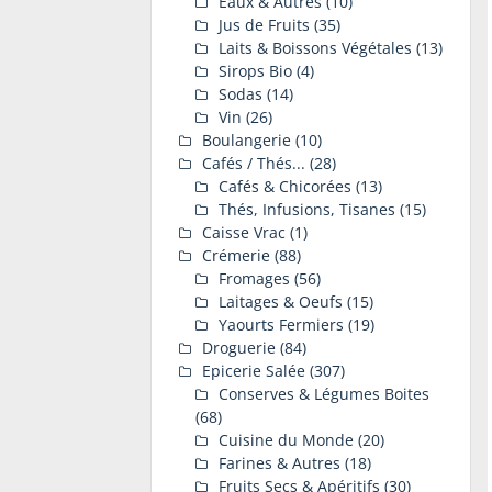
Eaux & Autres
(10)
Jus de Fruits
(35)
Laits & Boissons Végétales
(13)
Sirops Bio
(4)
Sodas
(14)
Vin
(26)
Boulangerie
(10)
Cafés / Thés...
(28)
Cafés & Chicorées
(13)
Thés, Infusions, Tisanes
(15)
Caisse Vrac
(1)
Crémerie
(88)
Fromages
(56)
Laitages & Oeufs
(15)
Yaourts Fermiers
(19)
Droguerie
(84)
Epicerie Salée
(307)
Conserves & Légumes Boites
(68)
Cuisine du Monde
(20)
Farines & Autres
(18)
Fruits Secs & Apéritifs
(30)