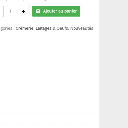
Mascarpone
Ajouter au panier
500gr
quantity
gories :
Crémerie
,
Laitages & Oeufs
,
Nouveautés