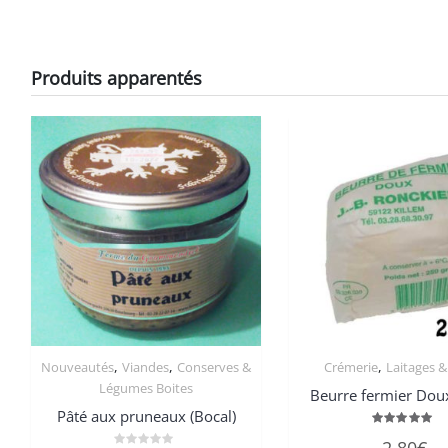
Produits apparentés
,
,
,
Nouveautés
Viandes
Conserves &
Crémerie
Laitages &
Légumes Boites
Beurre fermier Dou
Pâté aux pruneaux (Bocal)
Note