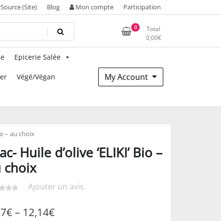
Source (Site)
Blog
Mon compte
Participation
0
Total
0,00
€
ie
Epicerie Salée
My Account
mer
Végé/Végan
io – au choix
ac- Huile d’olive ‘ELIKI’ Bio –
 choix
Ajouter un avis.
07
€
–
12,14
€