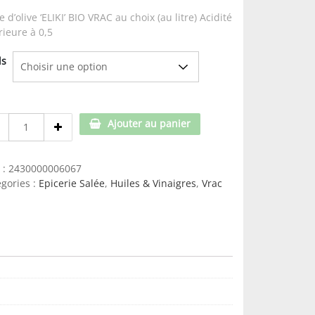
e d’olive ‘ELIKI’ BIO VRAC au choix (au litre) Acidité
rieure à 0,5
ds
Vrac-
Ajouter au panier
Huile
d'olive
'ELIKI'
 :
2430000006067
Bio
gories :
Epicerie Salée
,
Huiles & Vinaigres
,
Vrac
-
au
choix
quantity