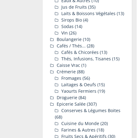
Eaux & Autres
(10)
Jus de Fruits
(35)
Laits & Boissons Végétales
(13)
Sirops Bio
(4)
Sodas
(14)
Vin
(26)
Boulangerie
(10)
Cafés / Thés...
(28)
Cafés & Chicorées
(13)
Thés, Infusions, Tisanes
(15)
Caisse Vrac
(1)
Crémerie
(88)
Fromages
(56)
Laitages & Oeufs
(15)
Yaourts Fermiers
(19)
Droguerie
(84)
Epicerie Salée
(307)
Conserves & Légumes Boites
(68)
Cuisine du Monde
(20)
Farines & Autres
(18)
Fruits Secs & Apéritifs
(30)