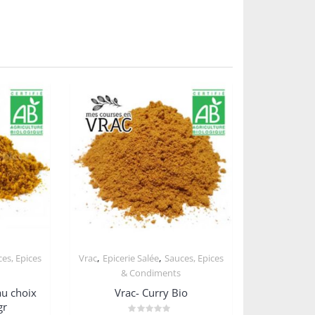
,
,
es, Epices
Vrac
Epicerie Salée
Sauces, Epices
& Condiments
au choix
Vrac- Curry Bio
gr