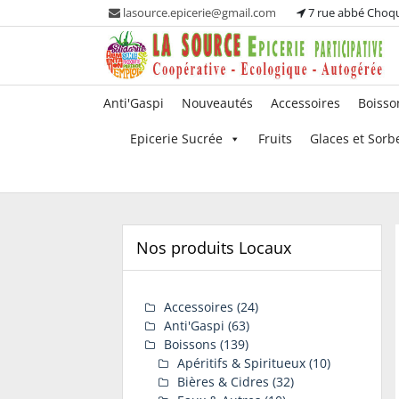
Skip
lasource.epicerie@gmail.com
7 rue abbé Choq
to
content
Ou tous les adhérents sont propriétaires et
La Source – Epicerie
Anti'Gaspi
Nouveautés
Accessoires
Boisso
participent à la maintenance de leur épicerie!
Participative
Epicerie Sucrée
Fruits
Glaces et Sorb
Nos produits Locaux
Accessoires
(24)
Anti'Gaspi
(63)
Boissons
(139)
Apéritifs & Spiritueux
(10)
Bières & Cidres
(32)