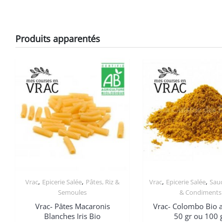
Produits apparentés
,
,
,
,
Vrac
Epicerie Salée
Pâtes, Riz &
Vrac
Epicerie Salée
Sauc
Semoules
& Condiments
Vrac- Pâtes Macaronis
Vrac- Colombo Bio 
Blanches Iris Bio
50 gr ou 100 