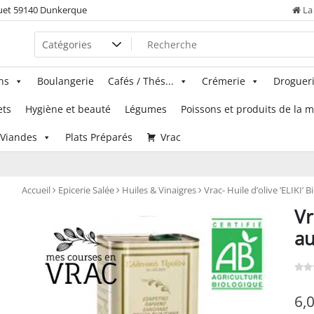
uet 59140 Dunkerque
La 
ns
Boulangerie
Cafés / Thés...
Crémerie
Droguer
ets
Hygiène et beauté
Légumes
Poissons et produits de la 
Viandes
Plats Préparés
Vrac
Accueil
Epicerie Salée
Huiles & Vinaigres
Vrac- Huile d’olive ‘ELIKI’ B
Vr
au
6,