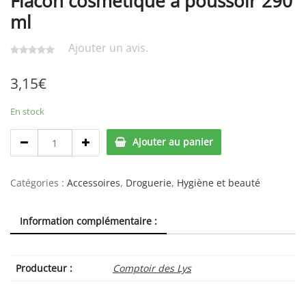
Flacon cosmétique à poussoir 290
ml
Ajouter un avis.
3,15
€
En stock
Flacon
Ajouter au panier
cosmétique
à
poussoir
Catégories :
Accessoires
,
Droguerie
,
Hygiène et beauté
290
ml
Information complémentaire :
quantity
Producteur :
Comptoir des Lys