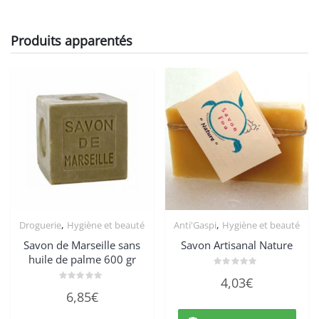
Produits apparentés
,
,
Droguerie
Hygiène et beauté
Anti'Gaspi
Hygiène et beauté
Savon de Marseille sans
Savon Artisanal Nature
huile de palme 600 gr
Note
4,03
€
0
Note
sur
6,85
€
0
5
sur
5