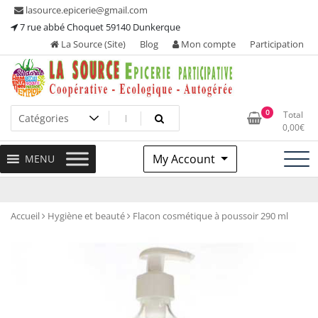
Skip
lasource.epicerie@gmail.com
to
7 rue abbé Choquet 59140 Dunkerque
content
La Source (Site)
Blog
Mon compte
Participation
Ou tous les adhérents sont propriétaires et participent à la
La Source – Epicerie
0
Total
maintenance de leur épicerie!
0,00
€
Participative
My Account
MENU
Accueil
Hygiène et beauté
Flacon cosmétique à poussoir 290 ml