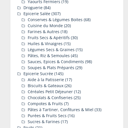
Yaourts Fermiers
(19)
Droguerie
(84)
Epicerie Salée
(307)
Conserves & Légumes Boites
(68)
Cuisine du Monde
(20)
Farines & Autres
(18)
Fruits Secs & Apéritifs
(30)
Huiles & Vinaigres
(15)
Légumes Secs & Graines
(15)
Pâtes, Riz & Semoules
(45)
Sauces, Epices & Condiments
(98)
Soupes & Plats Préparés
(29)
Epicerie Sucrée
(145)
Aide à la Patisserie
(17)
Biscuits & Gateaux
(26)
Céréales Petit Déjeuner
(12)
Chocolats & Confiseries
(25)
Compotes & Fruits
(7)
Pâtes à Tartiner, Confitures & Miel
(33)
Purées & Fruits Secs
(16)
Sucres & Farines
(17)
Fruits
(21)