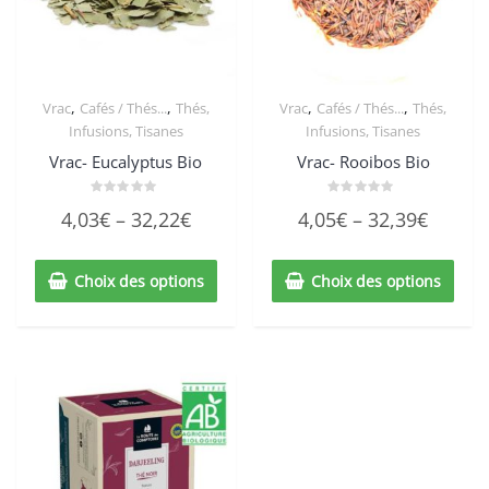
,
,
,
,
Vrac
Cafés / Thés...
Thés,
Vrac
Cafés / Thés...
Thés,
Infusions, Tisanes
Infusions, Tisanes
Vrac- Eucalyptus Bio
Vrac- Rooibos Bio
Note
Note
4,03
€
–
32,22
€
4,05
€
–
32,39
€
0
0
sur
sur
5
5
Choix des options
Choix des options