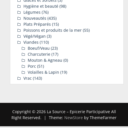
Glaces et Sorbets
(3)
Hygiène et beauté
(98)
Légumes
(76)
Nouveautés
(435)
Plats Préparés
(15)
Poissons et produits de la mer
(55)
Végé/Végan
(3)
Viandes
(110)
Boeuf/Veau
(23)
Charcuterie
(17)
Mouton & Agneau
(0)
Porc
(51)
Volailles & Lapin
(19)
Vrac
(143)
Copyright © 2026 La Source – Epicerie Participative All
Right Reserved.
|
Theme:
NewStore
by ThemeFarmer