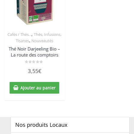
,
Cafés / Thés...
Thés, Infusions,
,
Tisanes
Nouveautés
Thé Noir Darjeeling Bio –
La route des comptoirs
Note
3,55
€
0
sur
5
Ajouter au panier
Nos produits Locaux