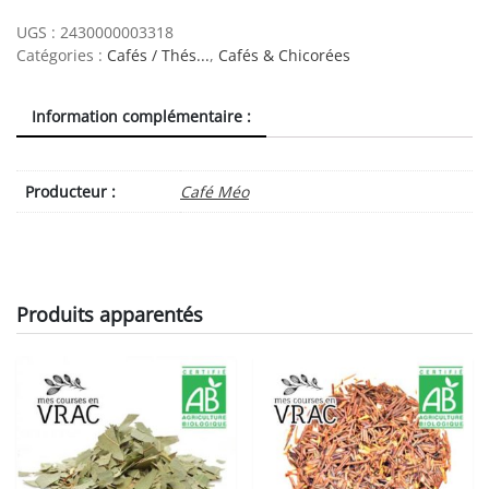
grains
Méo
UGS :
2430000003318
Bio
Catégories :
Cafés / Thés...
,
Cafés & Chicorées
250
grs
Information complémentaire :
100%
arabica
quantity
Producteur :
Café Méo
Produits apparentés