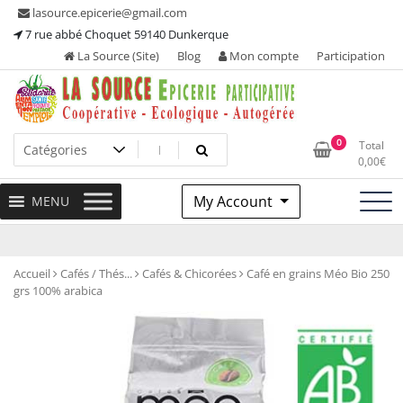
Skip
lasource.epicerie@gmail.com
to
7 rue abbé Choquet 59140 Dunkerque
content
La Source (Site)
Blog
Mon compte
Participation
Ou tous les adhérents sont propriétaires et participent à la
La Source – Epicerie
0
Total
maintenance de leur épicerie!
0,00
€
Participative
My Account
MENU
Accueil
Cafés / Thés...
Cafés & Chicorées
Café en grains Méo Bio 250
grs 100% arabica