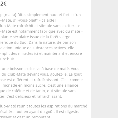
62
€
ʊp ˌmaːtə] Dites simplement haut et fort : : “un
-Mate, s’il-vous-plait” – ça aide !
lub-Mate rafraîchit et stimule sans exciter. Le
b-Mate est notamment fabriqué avec du maté –
plante séculaire issue de la forêt vierge
mérique du Sud. Dans la nature, de par son
ciation unique de substances actives, elle
mplit des miracles ici et maintenant et encore
urd’hui!
t une boisson exclusive à base de maté. Vous
 du Club-Mate devant vous, goûtez-le. Le goût
nse est différent et rafraîchissant. C’est comme
limonade en moins sucré. C’est une alliance
ue de caféine et de tanin, qui stimule sans
ter, c’est délicieux et rafraichissant.
lub-Maté réunit toutes les aspirations du marché
 désaltère tout en ayant du goût, il est digeste,
gisant et c’est un remontant.