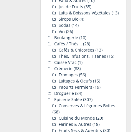
Eaux & Autres
(10)
Jus de Fruits
(35)
Laits & Boissons Végétales
(13)
Sirops Bio
(4)
Sodas
(14)
Vin
(26)
Boulangerie
(10)
Cafés / Thés...
(28)
Cafés & Chicorées
(13)
Thés, Infusions, Tisanes
(15)
Caisse Vrac
(1)
Crémerie
(88)
Fromages
(56)
Laitages & Oeufs
(15)
Yaourts Fermiers
(19)
Droguerie
(84)
Epicerie Salée
(307)
Conserves & Légumes Boites
(68)
Cuisine du Monde
(20)
Farines & Autres
(18)
Fruits Secs & Apéritifs
(30)