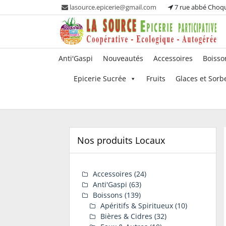
Skip
lasource.epicerie@gmail.com
7 rue abbé Choq
to
content
Ou tous les adhérents sont propriétaires et
La Source – Epicerie
Anti'Gaspi
Nouveautés
Accessoires
Boisso
participent à la maintenance de leur épicerie!
Participative
Epicerie Sucrée
Fruits
Glaces et Sorb
Nos produits Locaux
Accessoires
(24)
Anti'Gaspi
(63)
Boissons
(139)
Apéritifs & Spiritueux
(10)
Bières & Cidres
(32)