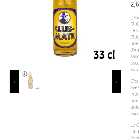
2,
[ˈkl
Club
Le C
Clu
une 
d’A
asso
acco
aujo
C’es
avez
inte
une 
uniq
exci
Le C
: il
éner