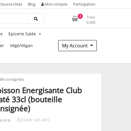
Source (Site)
Blog
Mon compte
Participation
0
Total
0,00
€
ie
Epicerie Salée
My Account
mer
Végé/Végan
lle consignée)
isson Energisante Club
té 33cl (bouteille
nsignée)
Ajouter un avis.