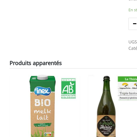
En s
UGS
Caté
Produits apparentés