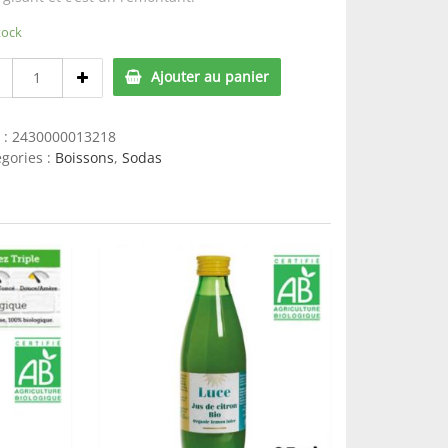
tock
Boisson
Ajouter au panier
Energisante
Club
Maté
 :
2430000013218
33cl
gories :
Boissons
,
Sodas
(bouteille
consignée)
quantity