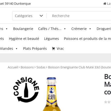
uet 59140 Dunkerque
La 
ns
Boulangerie
Cafés / Thés...
Crémerie
Droguer
ets
Hygiène et beauté
Légumes
Poissons et produits de la 
Viandes
Plats Préparés
Vrac
Accueil
Boissons
Sodas
Boisson Energisante Club Maté 33cl (boutei
Bo
Ma
co